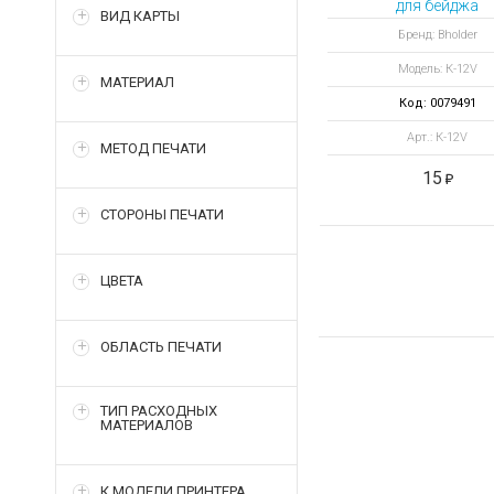
для бейджа
ВИД КАРТЫ
вертикальный
Бренд: Bholder
Модель: К-12V
МАТЕРИАЛ
Код: 0079491
Арт.: К-12V
МЕТОД ПЕЧАТИ
15
СТОРОНЫ ПЕЧАТИ
ЦВЕТА
ОБЛАСТЬ ПЕЧАТИ
ТИП РАСХОДНЫХ
МАТЕРИАЛОВ
К МОДЕЛИ ПРИНТЕРА