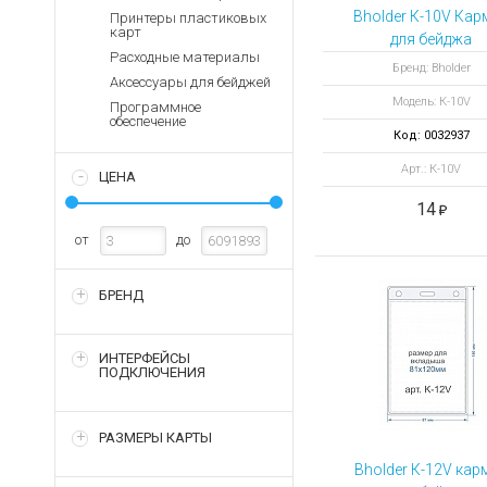
Аккумуляторы для ноут
Запасные
Bholder К-10V Кар
Принтеры пластиковых
части
карт
Зарядные устройства дл
для бейджа
Расходные материалы
вертикальный
Терминалы
Архивные товары
Бренд: Bholder
Аксессуары для бейджей
оплаты
Модель: К-10V
Программное
Архивные
обеспечение
товары
Код: 0032937
Арт.: К-10V
ЦЕНА
14
от
до
БРЕНД
ИНТЕРФЕЙСЫ
ПОДКЛЮЧЕНИЯ
РАЗМЕРЫ КАРТЫ
Bholder К-12V кар