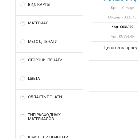
ВИД КАРТЫ
цвет ярко-оранже
Бренд: CIMage
Модель: RUSS-L46
МАТЕРИАЛ
Код: 0036079
Арт.: RUSS-L46
МЕТОД ПЕЧАТИ
Цена по запросу
СТОРОНЫ ПЕЧАТИ
ЦВЕТА
ОБЛАСТЬ ПЕЧАТИ
ТИП РАСХОДНЫХ
МАТЕРИАЛОВ
К МОДЕЛИ ПРИНТЕРА