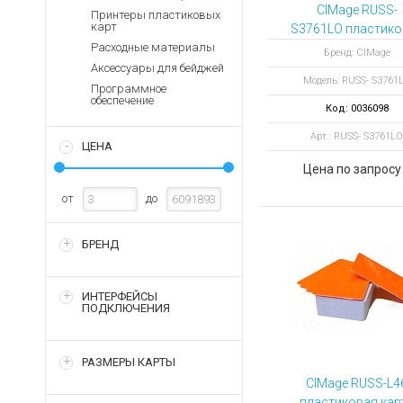
Аккумуляторы для ноут
Запасные
CIMage RUSS-
Принтеры пластиковых
части
карт
S3761LO пластико
Зарядные устройства дл
карта с магнитн
Расходные материалы
Терминалы
Бренд: CIMage
Архивные товары
полосой
Аксессуары для бейджей
оплаты
Модель: RUSS- S3761
Программное
Архивные
обеспечение
Код: 0036098
товары
Арт.: RUSS- S3761LO
ЦЕНА
Цена по запросу
от
до
БРЕНД
ИНТЕРФЕЙСЫ
ПОДКЛЮЧЕНИЯ
РАЗМЕРЫ КАРТЫ
CIMage RUSS-L4
пластиковая кар