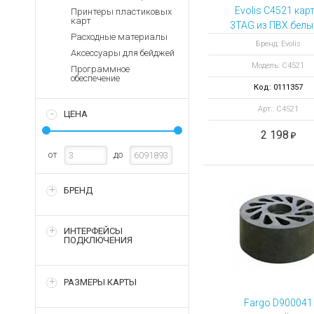
Аккумуляторы для ноут
Запасные
Evolis C4521 кар
Принтеры пластиковых
части
карт
Зарядные устройства дл
3TAG из ПВХ белы
Расходные материалы
зеркальным
Терминалы
Архивные товары
Бренд: Evolis
Аксессуары для бейджей
оплаты
покрытием
Модель: C4521
Программное
Архивные
обеспечение
товары
Код: 0111357
Арт.: C4521
ЦЕНА
2 198
от
до
БРЕНД
ИНТЕРФЕЙСЫ
ПОДКЛЮЧЕНИЯ
РАЗМЕРЫ КАРТЫ
Fargo D900041