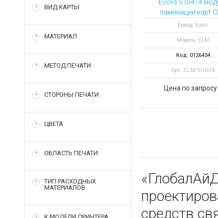
Evolis S10474 мод
ВИД КАРТЫ
ламинации карт 
для принтера Agil
Бренд: Evolis
МАТЕРИАЛ
Модель: CLM
Код: 0126434
МЕТОД ПЕЧАТИ
Арт.: CLM S10474
Цена по запросу
СТОРОНЫ ПЕЧАТИ
ЦВЕТА
ОБЛАСТЬ ПЕЧАТИ
«ГлобалАйД
ТИП РАСХОДНЫХ
МАТЕРИАЛОВ
проектиро
средств св
К МОДЕЛИ ПРИНТЕРА