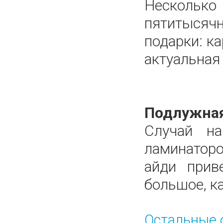
Нескольк
пятитысячн
подарки: к
актуальная
Подлужная
Случай н
ламинаторо
айди прив
большое, ка
Остальные