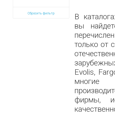
Сбросить фильтр
В каталог
вы найдет
перечисле
только от
отечес
зарубеж
Evolis, Farg
многи
производит
фирмы, и
качественн