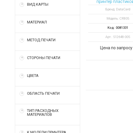
принтер пластико
ВИД КАРТЫ
карт Entrust CR8
Бренд: DataCard
двусторонний 
Модель: CR805
модулями запис
МАТЕРИАЛ
магнитной полос
Код: 0081331
Indentive
Арт.: 512648-005
МЕТОД ПЕЧАТИ
Цена по запросу
СТОРОНЫ ПЕЧАТИ
ЦВЕТА
ОБЛАСТЬ ПЕЧАТИ
ТИП РАСХОДНЫХ
МАТЕРИАЛОВ
К МОДЕЛИ ПРИНТЕРА