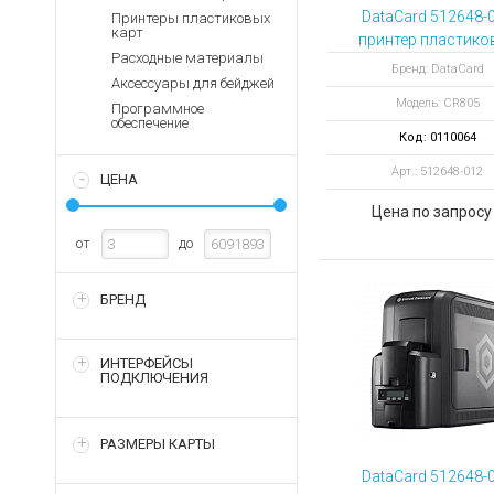
Аккумуляторы для ноут
Запасные
DataCard 512648-
Принтеры пластиковых
части
карт
Зарядные устройства дл
принтер пластико
Расходные материалы
карт Entrust CR8
Терминалы
Архивные товары
Бренд: DataCard
Аксессуары для бейджей
оплаты
двусторонний 
Модель: CR805
модулями запис
Программное
Архивные
обеспечение
магнитной полос
товары
Код: 0110064
Identive
Арт.: 512648-012
ЦЕНА
Цена по запросу
от
до
БРЕНД
ИНТЕРФЕЙСЫ
ПОДКЛЮЧЕНИЯ
РАЗМЕРЫ КАРТЫ
DataCard 512648-