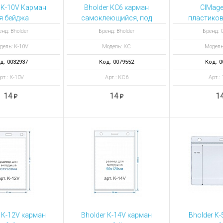
ы для ноутбуков
 К-10V Карман
Bholder КС6 карман
CIMage
тройства для ноутбуков
я бейджа
самоклеющийся, под
пластиков
тикальный
вставку 100 х 38 мм
магнитно
овары
нд: Bholder
Бренд: Bholder
Бренд: G
цвет се
дель: К-10V
Модель: КС
Модель
д: 0032937
Код: 0079552
Код: 0
рт.: К-10V
Арт.: КС6
Арт.:
14
14
1
 К-12V карман
Bholder К-14V карман
Bholder К