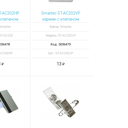
T-AC202HP
Smartec ST-AC202VP
 клапаном
карман с клапаном
тальный
вертикальный
Smartec
Бренд: Smartec
ST-AC202
Модель: ST-AC202VP
036478
Код: 0036479
-AC202HP
Арт.: ST-AC202VP
3
13