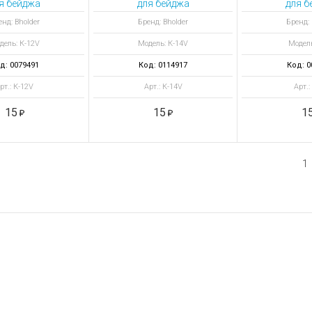
я бейджа
для бейджа
для б
тикальный
вертикальный
горизон
нд: Bholder
Бренд: Bholder
Бренд: 
дель: К-12V
Модель: К-14V
Модель
д: 0079491
Код: 0114917
Код: 0
рт.: К-12V
Арт.: К-14V
Арт.:
15
15
1
1