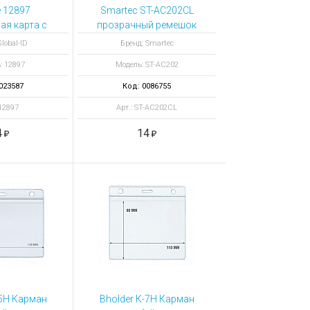
 12897
Smartec ST-AC202CL
ая карта с
прозрачный ремешок
й полосой
с металлическим
lobal-ID
Бренд: Smartec
ребряный
зажимом и булавкой
: 12897
Модель: ST-AC202
023587
Код: 0086755
 12897
Арт.: ST-AC202CL
4
14
-5Н Карман
Bholder К-7Н Карман