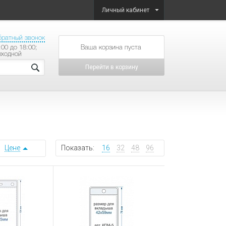
Личный кабинет
братный звонок
:00 до 18:00;
товаров на сумму
ыходной
Перейти в корзину
Цене
Показать:
16
32
48
96