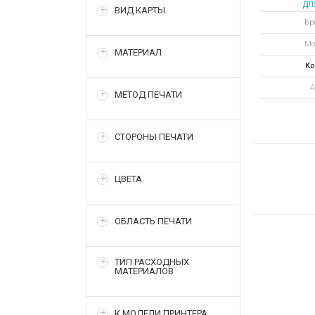
дл
ВИД КАРТЫ
вер
Бре
Мо
МАТЕРИАЛ
Ко
А
МЕТОД ПЕЧАТИ
СТОРОНЫ ПЕЧАТИ
ЦВЕТА
ОБЛАСТЬ ПЕЧАТИ
ТИП РАСХОДНЫХ
МАТЕРИАЛОВ
К МОДЕЛИ ПРИНТЕРА