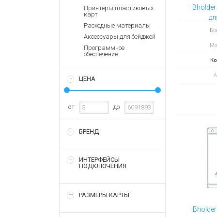
Аккумулятор
Запасные
Bholder
Принтеры пластиковых
части
карт
Зарядные ус
дл
Расходные материалы
вер
Терминалы
Архивные т
Бре
Аксессуары для бейджей
оплаты
Мо
Программное
Архивные
обеспечение
товары
Ко
А
ЦЕНА
от
до
БРЕНД
ИНТЕРФЕЙСЫ
ПОДКЛЮЧЕНИЯ
РАЗМЕРЫ КАРТЫ
Bholder