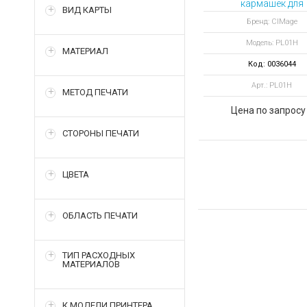
кармашек для
ВИД КАРТЫ
бейджей и
Бренд: CIMage
пластиковых ка
Модель: PL01H
жесткий
МАТЕРИАЛ
Код: 0036044
Арт.: PL01H
МЕТОД ПЕЧАТИ
Цена по запросу
СТОРОНЫ ПЕЧАТИ
ЦВЕТА
ОБЛАСТЬ ПЕЧАТИ
ТИП РАСХОДНЫХ
МАТЕРИАЛОВ
К МОДЕЛИ ПРИНТЕРА