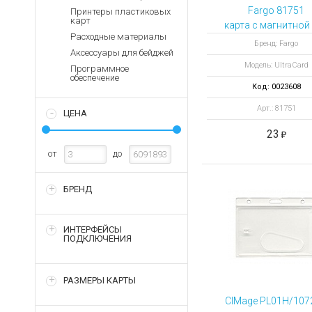
Аккумуляторы для ноут
Запасные
Fargo 81751
Принтеры пластиковых
части
карт
Зарядные устройства дл
карта с магнитной 
Расходные материалы
80
Терминалы
Архивные товары
Бренд: Fargo
Аксессуары для бейджей
оплаты
Модель: UltraCard
Программное
Архивные
обеспечение
товары
Код: 0023608
Арт.: 81751
ЦЕНА
23
от
до
БРЕНД
ИНТЕРФЕЙСЫ
ПОДКЛЮЧЕНИЯ
РАЗМЕРЫ КАРТЫ
CIMage PL01H/107