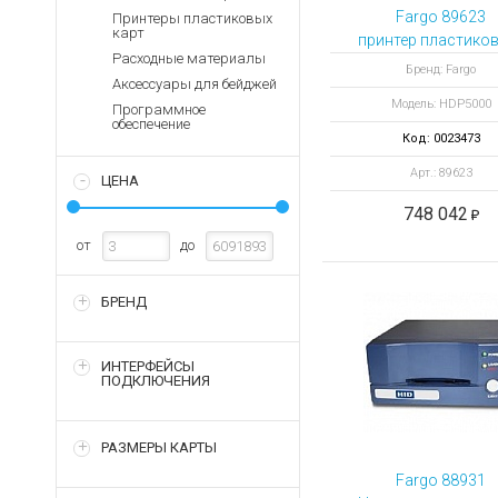
Аккумуляторы для ноут
Запасные
Fargo 89623
Принтеры пластиковых
части
карт
Зарядные устройства дл
принтер пластико
Расходные материалы
Терминалы
Архивные товары
Бренд: Fargo
Аксессуары для бейджей
оплаты
Модель: HDP5000
Программное
Архивные
обеспечение
товары
Код: 0023473
Арт.: 89623
ЦЕНА
748 042
от
до
БРЕНД
ИНТЕРФЕЙСЫ
ПОДКЛЮЧЕНИЯ
РАЗМЕРЫ КАРТЫ
Fargo 88931