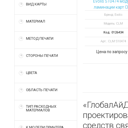
Evolis S10474 мод
ВИД КАРТЫ
ламинации карт 
для принтера Agil
Бренд: Evolis
МАТЕРИАЛ
Модель: CLM
Код: 0126434
МЕТОД ПЕЧАТИ
Арт.: CLM S10474
Цена по запросу
СТОРОНЫ ПЕЧАТИ
ЦВЕТА
ОБЛАСТЬ ПЕЧАТИ
«ГлобалАйД
ТИП РАСХОДНЫХ
МАТЕРИАЛОВ
проектиро
средств св
К МОДЕЛИ ПРИНТЕРА