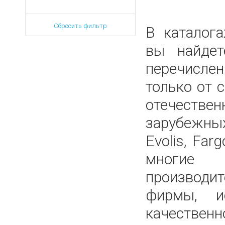
Сбросить фильтр
В каталог
вы найдет
перечисле
только от
отечес
зарубеж
Evolis, Farg
многи
производит
фирмы, и
качественн