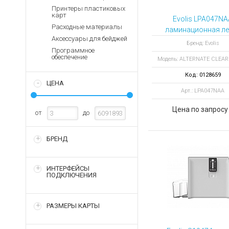
Аккумуляторы для ноут
Запасные
Принтеры пластиковых
части
карт
Зарядные устройства дл
Evolis LPA047NA
Расходные материалы
Терминалы
ламинационная ле
Архивные товары
Аксессуары для бейджей
оплаты
ALTERNATE CLE
Бренд: Evolis
Программное
PATCH 1.0 MIL 6
Архивные
обеспечение
Модель: ALTERNATE CLEA
отпечатков
товары
Код: 0128659
ЦЕНА
Арт.: LPA047NAA
Цена по запросу
от
до
БРЕНД
ИНТЕРФЕЙСЫ
ПОДКЛЮЧЕНИЯ
РАЗМЕРЫ КАРТЫ