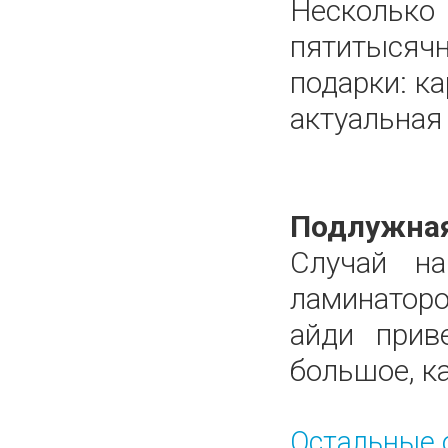
Нескольк
пятитысячн
подарки: к
актуальная
Подлужная
Случай н
ламинаторо
айди прив
большое, ка
Остальные