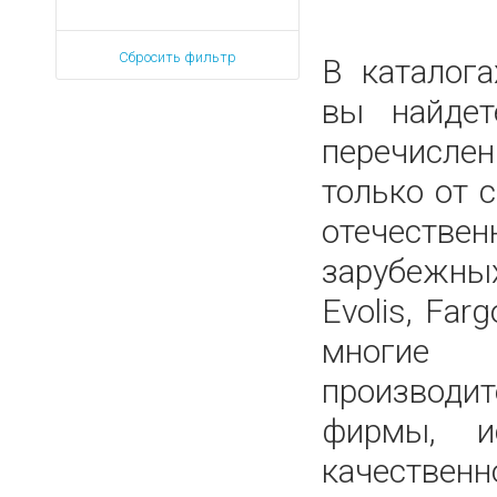
Сбросить фильтр
В каталог
вы найдет
перечисле
только от
отечес
зарубеж
Evolis, Farg
многи
производит
фирмы, и
качественн