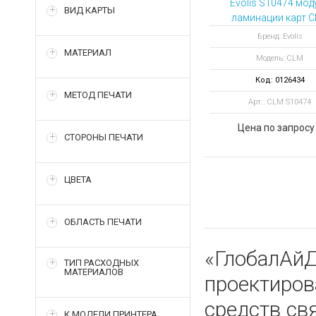
Evolis S10474 мод
ВИД КАРТЫ
ламинации карт 
для принтера Agil
Бренд: Evolis
МАТЕРИАЛ
Модель: CLM
Код: 0126434
МЕТОД ПЕЧАТИ
Арт.: CLM S10474
Цена по запросу
СТОРОНЫ ПЕЧАТИ
ЦВЕТА
ОБЛАСТЬ ПЕЧАТИ
«ГлобалАйД
ТИП РАСХОДНЫХ
МАТЕРИАЛОВ
проектиро
средств св
К МОДЕЛИ ПРИНТЕРА