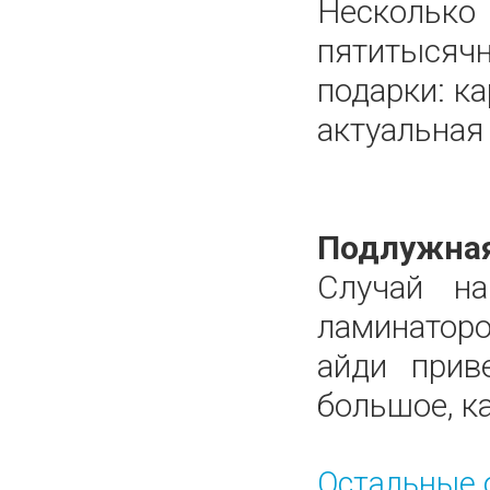
Нескольк
пятитысячн
подарки: к
актуальная
Подлужная
Случай н
ламинаторо
айди прив
большое, ка
Остальные