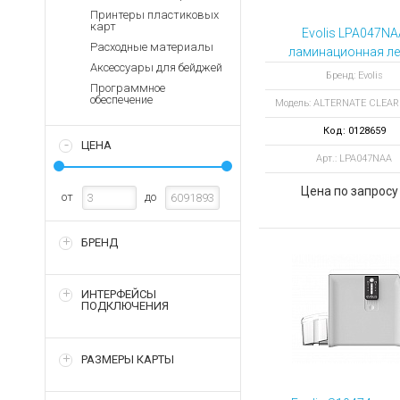
Аккумуляторы для ноут
Запасные
Принтеры пластиковых
части
карт
Зарядные устройства дл
Evolis LPA047NA
Расходные материалы
Терминалы
ламинационная ле
Архивные товары
Аксессуары для бейджей
оплаты
ALTERNATE CLE
Бренд: Evolis
Программное
PATCH 1.0 MIL 6
Архивные
обеспечение
Модель: ALTERNATE CLEA
отпечатков
товары
Код: 0128659
ЦЕНА
Арт.: LPA047NAA
Цена по запросу
от
до
БРЕНД
ИНТЕРФЕЙСЫ
ПОДКЛЮЧЕНИЯ
РАЗМЕРЫ КАРТЫ