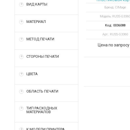
ВИД КАРТЫ
метализированн
Бренд: CIMage
Модель: RUSS-G336
МАТЕРИАЛ
Код: 0036088
Арт.: RUSS-G3360
МЕТОД ПЕЧАТИ
Цена по запросу
СТОРОНЫ ПЕЧАТИ
ЦВЕТА
ОБЛАСТЬ ПЕЧАТИ
ТИП РАСХОДНЫХ
МАТЕРИАЛОВ
К МОДЕЛИ ПРИНТЕРА