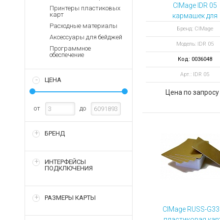
Аккумуляторы для ноут
Запасные
CIMage IDR 05
Принтеры пластиковых
части
карт
кармашек для
Зарядные устройства дл
бейджей и
Расходные материалы
Терминалы
Бренд: CIMage
Архивные товары
пластиковых ка
Аксессуары для бейджей
оплаты
Модель: IDR 05
мягкий
Программное
Архивные
обеспечение
Код: 0036048
товары
Арт.: IDR 05
ЦЕНА
Цена по запросу
от
до
БРЕНД
ИНТЕРФЕЙСЫ
ПОДКЛЮЧЕНИЯ
РАЗМЕРЫ КАРТЫ
CIMage RUSS-G33
пластиковая кар