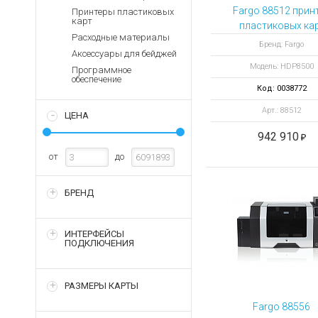
Аккумуляторы для ноут
Запасные
Fargo 88512 прин
Принтеры пластиковых
части
карт
Зарядные устройства дл
пластиковых ка
Расходные материалы
HDP8500 с
Терминалы
Архивные товары
Бренд: Fargo
Аксессуары для бейджей
оплаты
кодировкой смар
Модель: HDP8500
карт и 13.56 МГ
Программное
Архивные
обеспечение
товары
Код: 0038772
Арт.: 88512
ЦЕНА
942 910
от
до
БРЕНД
ИНТЕРФЕЙСЫ
ПОДКЛЮЧЕНИЯ
РАЗМЕРЫ КАРТЫ
Fargo 88556