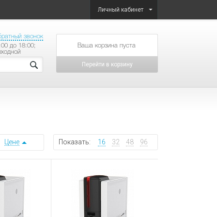
Личный кабинет
братный звонок
:00 до 18:00;
товаров на сумму
ыходной
Перейти в корзину
Цене
Показать:
16
32
48
96