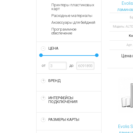
Аккумулятор
Запасные
Evoli
Принтеры пластиковых
части
карт
ламина
Зарядные ус
ALTE
Расходные материалы
Терминалы
Бр
Архивные т
PATCH
Аксессуары для бейджей
оплаты
Модель: ALT
от
Программное
Архивные
обеспечение
Ко
товары
Арт
ЦЕНА
Цена 
от
до
БРЕНД
ИНТЕРФЕЙСЫ
ПОДКЛЮЧЕНИЯ
РАЗМЕРЫ КАРТЫ
Evolis 
ламина