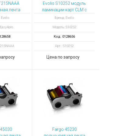
CT215NAAA
Evolis S10252 модуль
ная лента
ламинации карт CLM с
белая 1000
LCD для принтера
 Evolis
Бренд: Evolis
атков
Primacy 2
Easy4pro
Модель: S10252
128658
Код: 0128656
T215NAAA
Арт.: S10252
запросу
Цена по запросу
 45030
Fargo 45230
ная лента
полноцветная лента