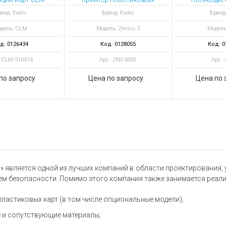
интера Agilia
карт Zenius 2 Expert,
YMCK
енд: Evolis
Бренд: Evolis
Бренд:
USB & Ethernet, ID-ALL
отпеч
дель: CLM
Модель: Zenius 2
Модель
ПО
д: 0126434
Код: 0128055
Код: 0
: CLM S10474
Арт.: ZN2-0002
Арт.:
по запросу
Цена по запросу
Цена по 
» является одной из лучших компаний в области проектирования,
тем безопасности. Помимо этого компания также занимается реал
пластиковых карт (в том числе опциональные модели);
 и сопутствующие материалы;