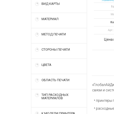
ВИД КАРТЫ
для пр
Бр
Мо
МАТЕРИАЛ
Ко
Арт.
МЕТОД ПЕЧАТИ
Цена 
СТОРОНЫ ПЕЧАТИ
ЦВЕТА
ОБЛАСТЬ ПЕЧАТИ
«ГлобалАйДи
связи и сис
ТИП РАСХОДНЫХ
МАТЕРИАЛОВ
принтеры 
расходные
К МОДЕЛИ ПРИНТЕРА