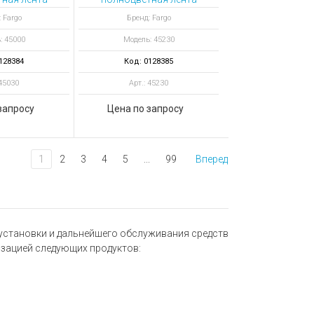
O 300
YMCKO 700
 Fargo
Бренд: Fargo
атков
отпечатков
: 45000
Модель: 45230
128384
Код: 0128385
 45030
Арт.: 45230
запросу
Цена по запросу
1
2
3
4
5
...
99
Вперед
 установки и дальнейшего обслуживания средств
изацией следующих продуктов: