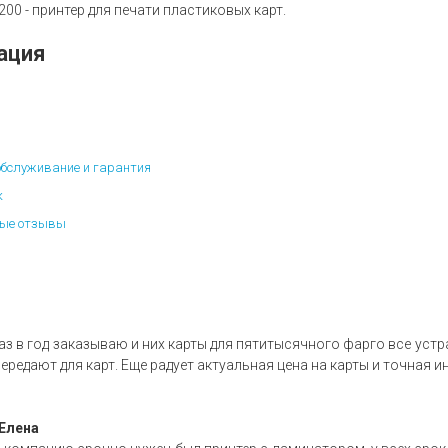
 200 - принтер для печати пластиковых карт.
ация
обслуживание и гарантия
к
ые отзывы
аз в год заказываю и них карты для пятитысячного фарго все уст
ередают для карт. Еще радует актуальная цена на карты и точная
Елена