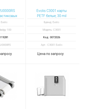
12U0000RS
Evolis C3001 карты
ластиковых
PETF белые, 30 mil
dgy 100
 Evolis
Бренд: Evolis
Badgy 100
Модель: C3001
119281
Код: 0072026
2U0000RS
Арт.: C3001 Evolis
запросу
Цена по запросу