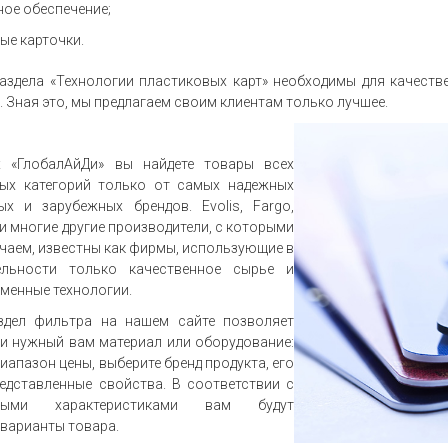
ое обеспечение;
ые карточки.
аздела «Технологии пластиковых карт» необходимы для качест
. Зная это, мы предлагаем своим клиентам только лучшее.
х «ГлобалАйДи» вы найдете товары всех
ных категорий только от самых надежных
ых и зарубежных брендов. Evolis, Fargo,
 и многие другие производители, с которыми
чаем, известны как фирмы, использующие в
ельности только качественное сырье и
менные технологии.
здел фильтра на нашем сайте позволяет
и нужный вам материал или оборудование:
иапазон цены, выберите бренд продукта, его
едставленные свойства. В соответствии с
нными характеристиками вам будут
варианты товара.