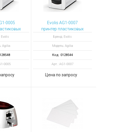
AG1-0005
Evolis AG1-0007
ластиковых
принтер пластиковых
ia Simplex
карт Agilia Simplex
 Evolis
Бренд: Evolis
ntactless,
Expert Smart,
 Agilia
Модель: Agilia
оронний
односторонний
128548
Код: 0128544
G1-0005
Арт.: AG1-0007
запросу
Цена по запросу