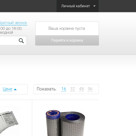
Личный кабинет
братный звонок
:00 до 18:00;
товаров на сумму
ыходной
Перейти в корзину
Цене
Показать:
16
32
48
96