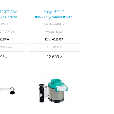
CT107NAAA
Fargo 82224
ная лента
ламинационная лента PolyGuard Overlaminate 
ерная 2400
 Evolis
Бренд: Global-ID
атков
TCT107NAAA
Модель: 82224
128540
Код: 0023937
CT107NAAA
Арт.: 82224
493
12 600