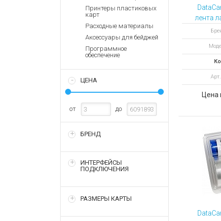
Аккумулятор
Запасные
DataCa
Принтеры пластиковых
части
карт
Зарядные ус
лента 
Расходные материалы
DuraGa
Терминалы
Архивные т
Бре
Аксессуары для бейджей
оплаты
Secu
Моде
GREEN 
Программное
Архивные
обеспечение
чип, 3
товары
Ко
Арт.
ЦЕНА
Цена 
от
до
БРЕНД
ИНТЕРФЕЙСЫ
ПОДКЛЮЧЕНИЯ
РАЗМЕРЫ КАРТЫ
DataCa