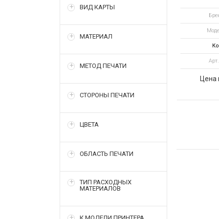
ВИД КАРТЫ
голо
Бре
лами
Моде
Duraga
МАТЕРИАЛ
Opt
Ко
от
Арт.
МЕТОД ПЕЧАТИ
Цена 
СТОРОНЫ ПЕЧАТИ
ЦВЕТА
ОБЛАСТЬ ПЕЧАТИ
ТИП РАСХОДНЫХ
МАТЕРИАЛОВ
К МОДЕЛИ ПРИНТЕРА