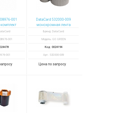
508976-001
DataCard 532000-009
 комплект
монохромная лента
g Cards
Scratch-Off GO
DataCard
Бренд: DataCard
GREEN,1500
08976-001
Модель: GO GREEN
отпечатков
024478
Код: 0024194
8976-001
Арт.: 532000-009
запросу
Цена по запросу