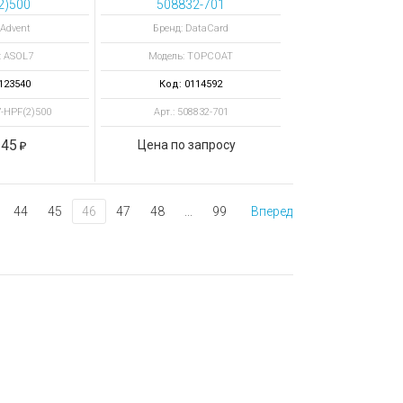
2)500
508832-701
фическая
прозрачное защитное
 Advent
Бренд: DataCard
ционная
покрытие TOPCOAT,
: ASOL7
Модель: TOPCOAT
mil, дизайн
1000 отпечатков
лобус, 500
123540
Код: 0114592
атков
7-HPF(2)500
Арт.: 508832-701
245
Цена по запросу
44
45
46
47
48
...
99
Вперед