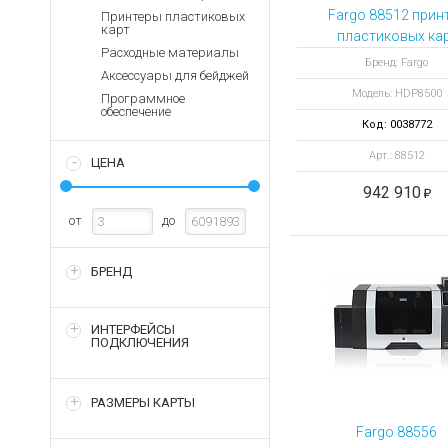
Аккумуляторы для ноут
Запасные
Fargo 88512 прин
Принтеры пластиковых
части
карт
Зарядные устройства дл
пластиковых ка
Расходные материалы
HDP8500 с
Терминалы
Архивные товары
Бренд: Fargo
Аксессуары для бейджей
оплаты
кодировкой смар
Модель: HDP8500
карт и 13.56 МГ
Программное
Архивные
обеспечение
товары
Код: 0038772
Арт.: 88512
ЦЕНА
942 910
от
до
БРЕНД
ИНТЕРФЕЙСЫ
ПОДКЛЮЧЕНИЯ
РАЗМЕРЫ КАРТЫ
Fargo 88556