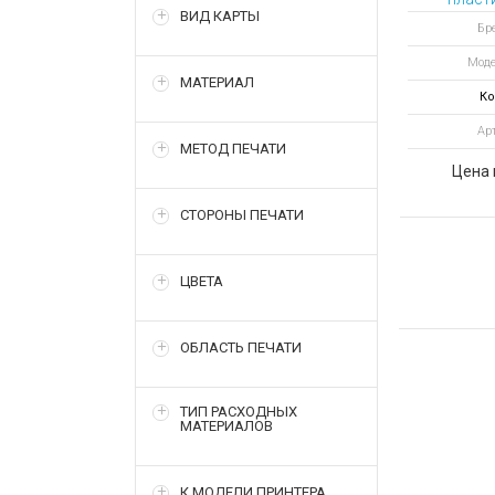
ВИД КАРТЫ
цвет я
Бр
Моде
МАТЕРИАЛ
Ко
Арт
МЕТОД ПЕЧАТИ
Цена 
СТОРОНЫ ПЕЧАТИ
ЦВЕТА
ОБЛАСТЬ ПЕЧАТИ
ТИП РАСХОДНЫХ
МАТЕРИАЛОВ
К МОДЕЛИ ПРИНТЕРА