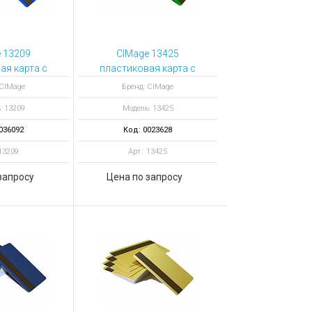
 13209
CIMage 13425
ая карта с
пластиковая карта с
й полосой
магнитной полосой
 CIMage
Бренд: CIMage
центная
цвет светло-зеленый
: 13209
Модель: 13425
няя
036092
Код: 0023628
 13209
Арт.: 13425
запросу
Цена по запросу