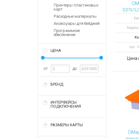
Аккумулятор
Запасные
CIM
Принтеры пластиковых
части
карт
S3761L
Зарядные ус
карта
Расходные материалы
Терминалы
Бр
Архивные т
п
Аксессуары для бейджей
оплаты
Модель
Программное
Архивные
обеспечение
Ко
товары
Арт.:
ЦЕНА
Цена 
от
до
БРЕНД
ИНТЕРФЕЙСЫ
ПОДКЛЮЧЕНИЯ
РАЗМЕРЫ КАРТЫ
CIMa
пласт