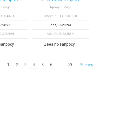
й полосой
магнитной полосой
 CIMage
Бренд: CIMage
SS-G4320HI
Модель: RUSS-S3458HI
023597
Код: 0023593
S-G4320HI
Арт.: RUSS-S3458HI
запросу
Цена по запросу
1
2
3
4
5
6
...
99
Вперед