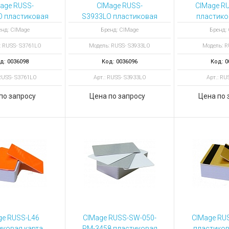
ы для ноутбуков
age RUSS-
CIMage RUSS-
CIMage R
O пластиковая
S3933LO пластиковая
пластико
тройства для ноутбуков
 с магнитной
карта с магнитной
цвет г
енд: CIMage
Бренд: CIMage
Бренд:
овары
олосой
полосой
: RUSS- S3761LO
Модель: RUSS- S3933LO
Модель: R
д: 0036098
Код: 0036096
Код: 0
 RUSS- S3761LO
Арт.: RUSS- S3933LO
Арт.: RU
по запросу
Цена по запросу
Цена по 
ge RUSS-L46
CIMage RUSS-SW-050-
CIMage RU
иковая карта
PM-3458 пластиковая
пластиков