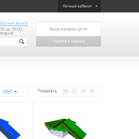
Личный кабинет
братный звонок
:00 до 18:00;
товаров на сумму
ыходной
Перейти в корзину
Цене
Показать:
16
32
48
96