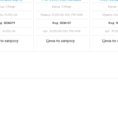
рко-оранжевый
карта односторонняя
магнитно
енд: CIMage
Бренд: CIMage
Бренд:
ль: RUSS-L46
Модель: RUSS-SW-050- PM-3458
Модель: RU
д: 0036079
Код: 0036107
Код: 0
.: RUSS-L46
Арт.: RUSS-SW-050- PM-3458
Арт.: RUS
по запросу
Цена по запросу
Цена по 