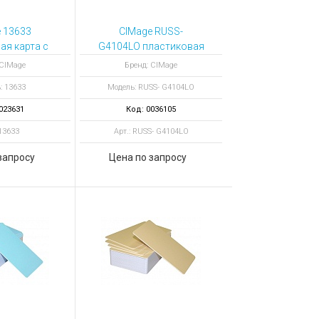
 13633
CIMage RUSS-
ая карта с
G4104LO пластиковая
й полосой
карта с магнитной
 CIMage
Бренд: CIMage
но-синий
полосой
: 13633
Модель: RUSS- G4104LO
023631
Код: 0036105
 13633
Арт.: RUSS- G4104LO
запросу
Цена по запросу