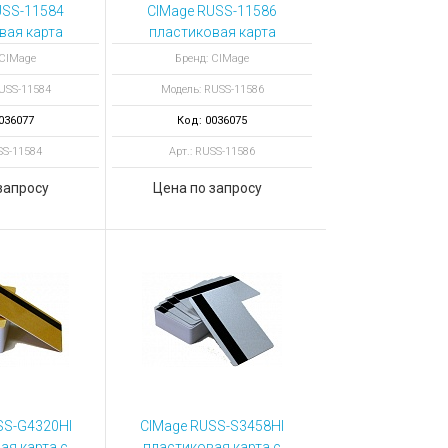
USS-11584
CIMage RUSS-11586
вая карта
пластиковая карта
олубой
цвет бежевый
 CIMage
Бренд: CIMage
USS-11584
Модель: RUSS-11586
036077
Код: 0036075
SS-11584
Арт.: RUSS-11586
запросу
Цена по запросу
SS-G4320HI
CIMage RUSS-S3458HI
ая карта с
пластиковая карта с