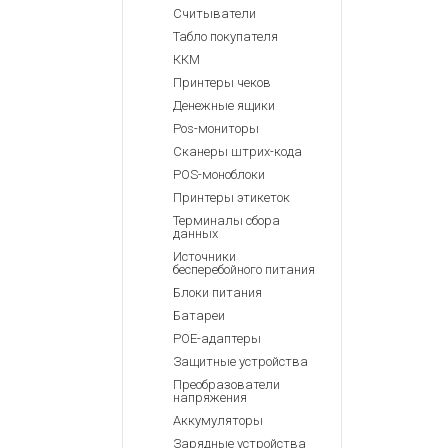
Считыватели
Табло покупателя
ККМ
Принтеры чеков
Денежные ящики
Pos-мониторы
Сканеры штрих-кода
POS-моноблоки
Принтеры этикеток
Терминалы сбора
данных
Источники
бесперебойного питания
Блоки питания
Батареи
POE-адаптеры
Защитные устройства
Преобразователи
напряжения
Аккумуляторы
Зарядные устройства