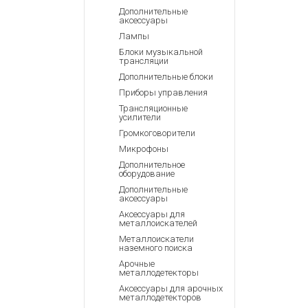
Аккумулятор
Запасные
Дополнительные
части
аксессуары
Зарядные ус
Лампы
Терминалы
Архивные т
Блоки музыкальной
оплаты
трансляции
Архивные
Дополнительные блоки
товары
Приборы управления
Трансляционные
усилители
Громкоговорители
Микрофоны
Дополнительное
оборудование
Дополнительные
аксессуары
Аксессуары для
металлоискателей
Металлоискатели
наземного поиска
Арочные
металлодетекторы
Аксессуары для арочных
металлодетекторов