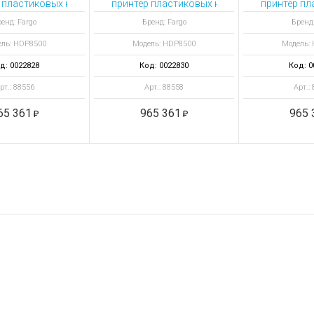
 пластиковых карт HDP8500 с выпрямителем и Omnikey Cardman 51
принтер пластиковых карт HDP8500 с выпр
принтер пл
енд: Fargo
Бренд: Fargo
Бренд:
ль: HDP8500
Модель: HDP8500
Модель:
д: 0022828
Код: 0022830
Код: 0
рт.: 88556
Арт.: 88558
Арт.:
65 361
965 361
965 