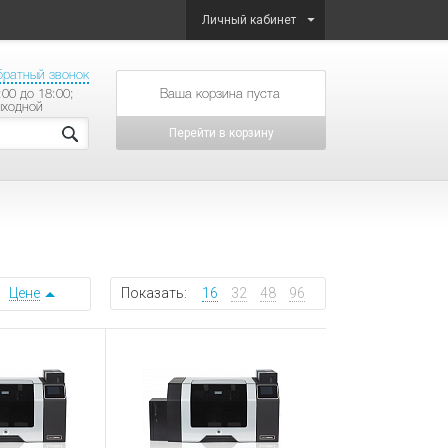
Личный кабинет
братный звонок
:00 до 18:00;
товаров на сумму
ыходной
Перейти в корзину
Цене
Показать:
16
32
48
96