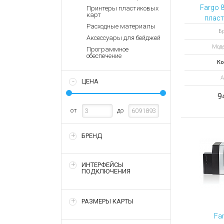
Аккумулятор
Запасные
Fargo 
Принтеры пластиковых
части
карт
Зарядные ус
пласт
Расходные материалы
H
Терминалы
Архивные т
Бр
Аксессуары для бейджей
оплаты
кодир
Моде
карт
Программное
Архивные
обеспечение
товары
Ко
А
ЦЕНА
9
от
до
БРЕНД
ИНТЕРФЕЙСЫ
ПОДКЛЮЧЕНИЯ
РАЗМЕРЫ КАРТЫ
Fa