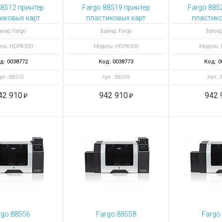
ы для ноутбуков
88512 принтер
Fargo 88519 принтер
Fargo 885
тройства для ноутбуков
иковых карт
пластиковых карт
пластико
DP8500 с
HDP8500 с
HDP8
овары
енд: Fargo
Бренд: Fargo
Бренд:
овкой смарт-
кодировкой смарт-
кодировк
ль: HDP8500
Модель: HDP8500
Модель:
 и 13.56 МГц
карт и HID Prox
ка
д: 0038772
Код: 0038773
Код: 0
рт.: 88512
Арт.: 88519
Арт.:
42 910
942 910
942 
rgo 88556
Fargo 88558
Fargo