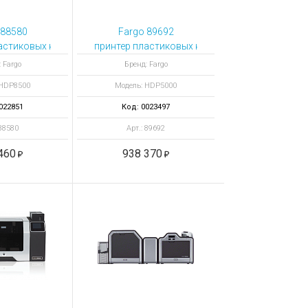
 88580
Fargo 89692
м ISO Mag Stripe и смарт-
астиковых карт HDP8500 с выпрямителем карт и HID Prox
принтер пластиковых карт HDP5000 полноцве
 Fargo
Бренд: Fargo
 HDP8500
Модель: HDP5000
022851
Код: 0023497
 88580
Арт.: 89692
460
938 370