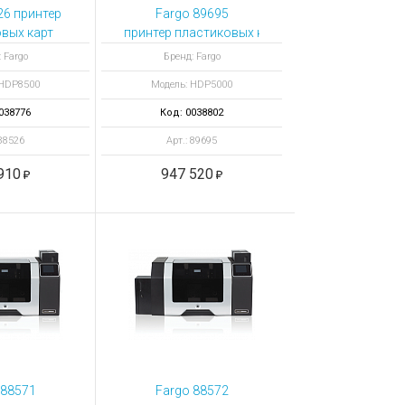
26 принтер
Fargo 89695
вых карт
принтер пластиковых карт HDP5000 с кодиро
500 с
 Fargo
Бренд: Fargo
ой смарт-
 HDP8500
Модель: HDP5000
рт
038776
Код: 0038802
 88526
Арт.: 89695
910
947 520
 88571
Fargo 88572