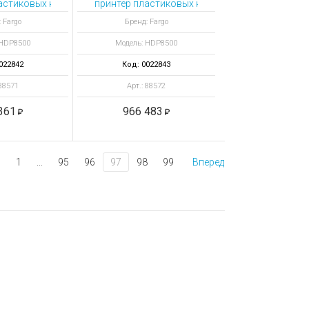
21
ямителем и кодировкой HID Prox
астиковых карт HDP8500 с выпрямителем и кодерами Omnikey
принтер пластиковых карт HDP8500 с кодиров
 Fargo
Бренд: Fargo
 HDP8500
Модель: HDP8500
022842
Код: 0022843
 88571
Арт.: 88572
361
966 483
1
...
95
96
97
98
99
Вперед