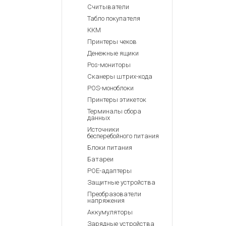
Считыватели
Табло покупателя
ККМ
Принтеры чеков
Денежные ящики
Pos-мониторы
Сканеры штрих-кода
POS-моноблоки
Принтеры этикеток
Терминалы сбора
данных
Источники
бесперебойного питания
Блоки питания
Батареи
POE-адаптеры
Защитные устройства
Преобразователи
напряжения
Аккумуляторы
Зарядные устройства