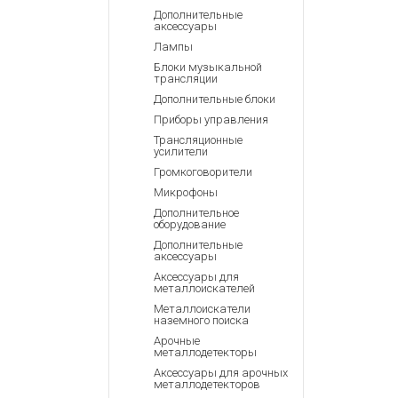
Аккумулятор
Запасные
Дополнительные
части
аксессуары
Зарядные ус
Лампы
Терминалы
Архивные т
Блоки музыкальной
оплаты
трансляции
Архивные
Дополнительные блоки
товары
Приборы управления
Трансляционные
усилители
Громкоговорители
Микрофоны
Дополнительное
оборудование
Дополнительные
аксессуары
Аксессуары для
металлоискателей
Металлоискатели
наземного поиска
Арочные
металлодетекторы
Аксессуары для арочных
металлодетекторов