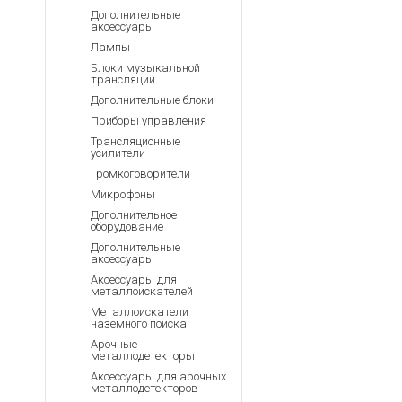
Аккумуляторы для ноут
Запасные
Дополнительные
части
аксессуары
Зарядные устройства дл
Лампы
Терминалы
Архивные товары
Блоки музыкальной
оплаты
трансляции
Архивные
Дополнительные блоки
товары
Приборы управления
Трансляционные
усилители
Громкоговорители
Микрофоны
Дополнительное
оборудование
Дополнительные
аксессуары
Аксессуары для
металлоискателей
Металлоискатели
наземного поиска
Арочные
металлодетекторы
Аксессуары для арочных
металлодетекторов