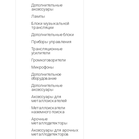
Аккумуляторы для ноут
Запасные
Дополнительные
части
аксессуары
Зарядные устройства дл
Лампы
Терминалы
Архивные товары
Блоки музыкальной
оплаты
трансляции
Архивные
Дополнительные блоки
товары
Приборы управления
Трансляционные
усилители
Громкоговорители
Микрофоны
Дополнительное
оборудование
Дополнительные
аксессуары
Аксессуары для
металлоискателей
Металлоискатели
наземного поиска
Арочные
металлодетекторы
Аксессуары для арочных
металлодетекторов