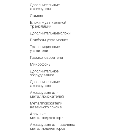
Аккумуляторы для ноут
Запасные
Дополнительные
части
аксессуары
Зарядные устройства дл
Лампы
Терминалы
Архивные товары
Блоки музыкальной
оплаты
трансляции
Архивные
Дополнительные блоки
товары
Приборы управления
Трансляционные
усилители
Громкоговорители
Микрофоны
Дополнительное
оборудование
Дополнительные
аксессуары
Аксессуары для
металлоискателей
Металлоискатели
наземного поиска
Арочные
металлодетекторы
Аксессуары для арочных
металлодетекторов