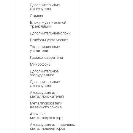
Аккумуляторы для ноут
Запасные
Дополнительные
части
аксессуары
Зарядные устройства дл
Лампы
Терминалы
Архивные товары
Блоки музыкальной
оплаты
трансляции
Архивные
Дополнительные блоки
товары
Приборы управления
Трансляционные
усилители
Громкоговорители
Микрофоны
Дополнительное
оборудование
Дополнительные
аксессуары
Аксессуары для
металлоискателей
Металлоискатели
наземного поиска
Арочные
металлодетекторы
Аксессуары для арочных
металлодетекторов