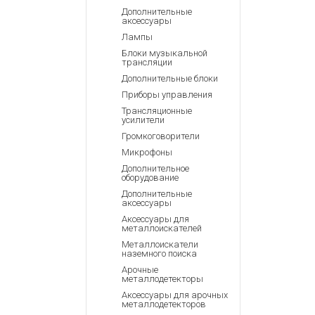
Аккумулятор
Запасные
Дополнительные
части
аксессуары
Зарядные ус
Лампы
Терминалы
Архивные т
Блоки музыкальной
оплаты
трансляции
Архивные
Дополнительные блоки
товары
Приборы управления
Трансляционные
усилители
Громкоговорители
Микрофоны
Дополнительное
оборудование
Дополнительные
аксессуары
Аксессуары для
металлоискателей
Металлоискатели
наземного поиска
Арочные
металлодетекторы
Аксессуары для арочных
металлодетекторов