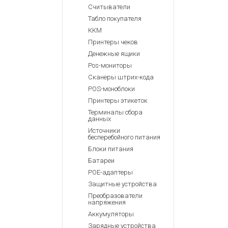
Считыватели
Табло покупателя
ККМ
Принтеры чеков
Денежные ящики
Pos-мониторы
Сканеры штрих-кода
POS-моноблоки
Принтеры этикеток
Терминалы сбора
данных
Источники
бесперебойного питания
Блоки питания
Батареи
POE-адаптеры
Защитные устройства
Преобразователи
напряжения
Аккумуляторы
Зарядные устройства