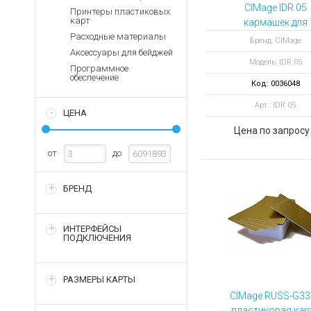
Аккумуляторы для ноут
Запасные
CIMage IDR 05
Принтеры пластиковых
части
карт
кармашек для
Зарядные устройства дл
бейджей и
Расходные материалы
Терминалы
Бренд: CIMage
Архивные товары
пластиковых ка
Аксессуары для бейджей
оплаты
Модель: IDR 05
мягкий
Программное
Архивные
обеспечение
Код: 0036048
товары
Арт.: IDR 05
ЦЕНА
Цена по запросу
от
до
БРЕНД
ИНТЕРФЕЙСЫ
ПОДКЛЮЧЕНИЯ
РАЗМЕРЫ КАРТЫ
CIMage RUSS-G33
пластиковая кар