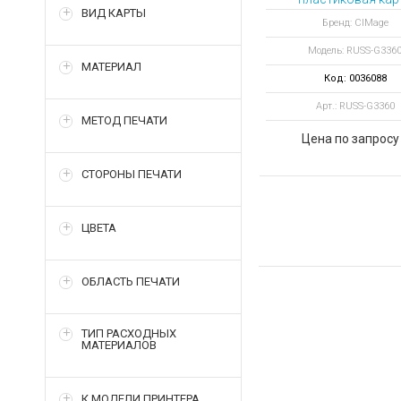
ВИД КАРТЫ
метализированн
Бренд: CIMage
Модель: RUSS-G336
МАТЕРИАЛ
Код: 0036088
Арт.: RUSS-G3360
МЕТОД ПЕЧАТИ
Цена по запросу
СТОРОНЫ ПЕЧАТИ
ЦВЕТА
ОБЛАСТЬ ПЕЧАТИ
ТИП РАСХОДНЫХ
МАТЕРИАЛОВ
К МОДЕЛИ ПРИНТЕРА