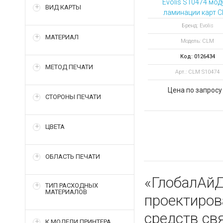
Evolis S10474 мод
ВИД КАРТЫ
ламинации карт 
для принтера Agil
Бренд: Evolis
МАТЕРИАЛ
Модель: CLM
Код: 0126434
МЕТОД ПЕЧАТИ
Арт.: CLM S10474
Цена по запросу
СТОРОНЫ ПЕЧАТИ
ЦВЕТА
ОБЛАСТЬ ПЕЧАТИ
«ГлобалАйД
ТИП РАСХОДНЫХ
МАТЕРИАЛОВ
проектиро
средств св
К МОДЕЛИ ПРИНТЕРА