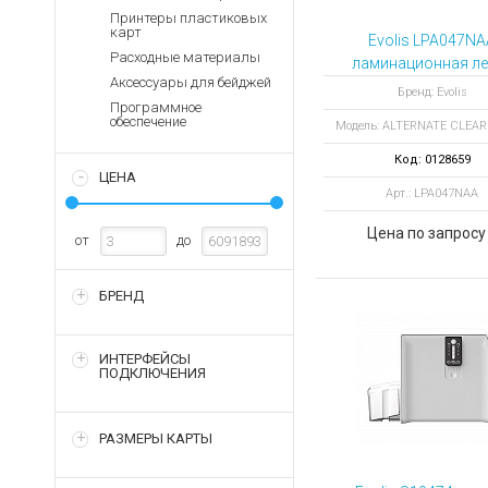
Аккумуляторы для ноут
Запасные
Принтеры пластиковых
части
карт
Зарядные устройства дл
Evolis LPA047NA
Расходные материалы
Терминалы
ламинационная ле
Архивные товары
Аксессуары для бейджей
оплаты
ALTERNATE CLE
Бренд: Evolis
Программное
PATCH 1.0 MIL 6
Архивные
обеспечение
Модель: ALTERNATE CLEA
отпечатков
товары
Код: 0128659
ЦЕНА
Арт.: LPA047NAA
Цена по запросу
от
до
БРЕНД
ИНТЕРФЕЙСЫ
ПОДКЛЮЧЕНИЯ
РАЗМЕРЫ КАРТЫ