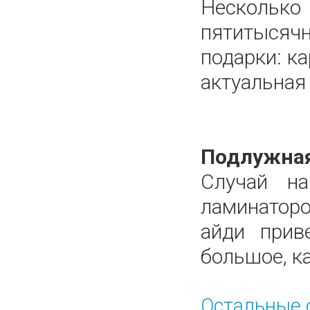
Нескольк
пятитысячн
подарки: к
актуальная
Подлужная
Случай н
ламинаторо
айди прив
большое, ка
Остальные