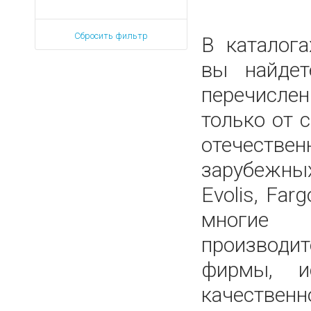
Сбросить фильтр
В каталог
вы найдет
перечисле
только от
отечес
зарубеж
Evolis, Farg
многи
производит
фирмы, и
качественн