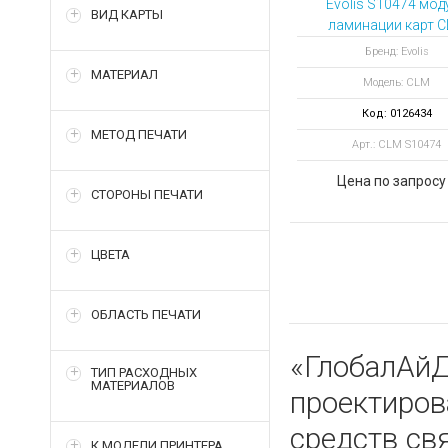
Evolis S10474 мод
ВИД КАРТЫ
ламинации карт 
для принтера Agil
Бренд: Evolis
МАТЕРИАЛ
Модель: CLM
Код: 0126434
МЕТОД ПЕЧАТИ
Арт.: CLM S10474
Цена по запросу
СТОРОНЫ ПЕЧАТИ
ЦВЕТА
ОБЛАСТЬ ПЕЧАТИ
«ГлобалАйД
ТИП РАСХОДНЫХ
МАТЕРИАЛОВ
проектиро
средств св
К МОДЕЛИ ПРИНТЕРА