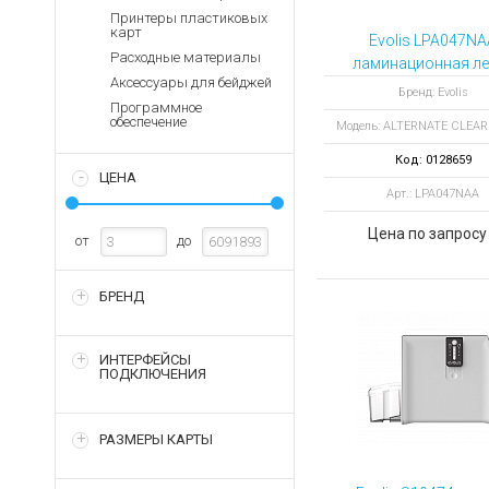
Аккумуляторы для ноут
Запасные
Принтеры пластиковых
части
карт
Зарядные устройства дл
Evolis LPA047NA
Расходные материалы
Терминалы
ламинационная ле
Архивные товары
Аксессуары для бейджей
оплаты
ALTERNATE CLE
Бренд: Evolis
Программное
PATCH 1.0 MIL 6
Архивные
обеспечение
Модель: ALTERNATE CLEA
отпечатков
товары
Код: 0128659
ЦЕНА
Арт.: LPA047NAA
Цена по запросу
от
до
БРЕНД
ИНТЕРФЕЙСЫ
ПОДКЛЮЧЕНИЯ
РАЗМЕРЫ КАРТЫ