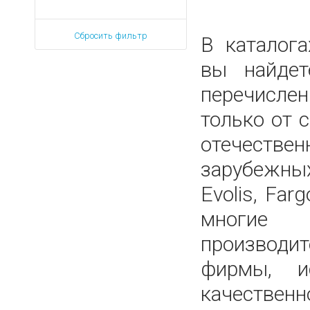
Сбросить фильтр
В каталог
вы найдет
перечисле
только от
отечес
зарубеж
Evolis, Farg
многи
производит
фирмы, и
качественн