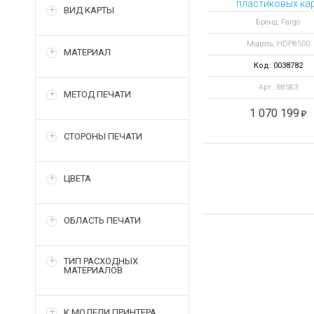
пластиковых ка
ВИД КАРТЫ
HDP8500 с
Бренд: Fargo
выпрямителем и 
Модель: HDP8500
станцией
МАТЕРИАЛ
Код: 0038782
Арт.: 88583
МЕТОД ПЕЧАТИ
1 070 199
СТОРОНЫ ПЕЧАТИ
ЦВЕТА
ОБЛАСТЬ ПЕЧАТИ
ТИП РАСХОДНЫХ
МАТЕРИАЛОВ
К МОДЕЛИ ПРИНТЕРА