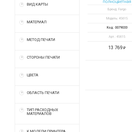
полноцветная
ВИД КАРТЫ
ПОЛУПАНЕЛЬНА
Бренд: Fargo
лента YMCKOKO 
Модель: 45615
отпечатков
МАТЕРИАЛ
Код: 0079033
Арт.: 45615
МЕТОД ПЕЧАТИ
13 769
СТОРОНЫ ПЕЧАТИ
ЦВЕТА
ОБЛАСТЬ ПЕЧАТИ
ТИП РАСХОДНЫХ
МАТЕРИАЛОВ
К МОДЕЛИ ПРИНТЕРА