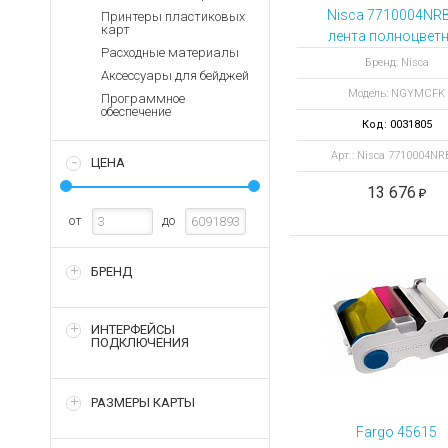
Аккумуляторы для ноут
Запасные
Nisca 7710004NR
Принтеры пластиковых
части
карт
Зарядные устройства дл
лента полноцвет
Расходные материалы
NGYMCFK 250
Терминалы
Архивные товары
Бренд: Nisca
Аксессуары для бейджей
оплаты
отпечатков
Модель: NGYMCFK
Программное
Архивные
обеспечение
товары
Код: 0031805
Арт.: Nisca 7710004NR
ЦЕНА
13 676
от
до
БРЕНД
ИНТЕРФЕЙСЫ
ПОДКЛЮЧЕНИЯ
РАЗМЕРЫ КАРТЫ
Fargo 45615