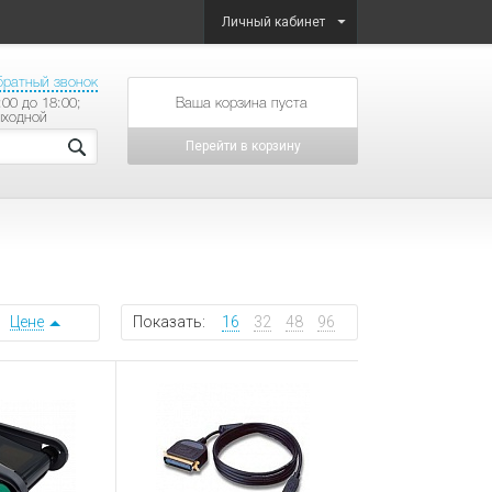
Личный кабинет
братный звонок
:00 до 18:00;
товаров на сумму
ыходной
Перейти в корзину
Цене
Показать:
16
32
48
96