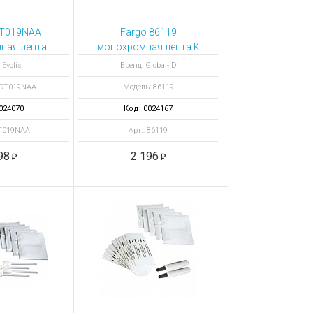
CT019NAA
Fargo 86119
ная лента
монохромная лента K
ex 1000
черная 3000
 Evolis
Бренд: Global-ID
атков
отпечатков
RCT019NAA
Модель: 86119
024070
Код: 0024167
CT019NAA
Арт.: 86119
98
2 196