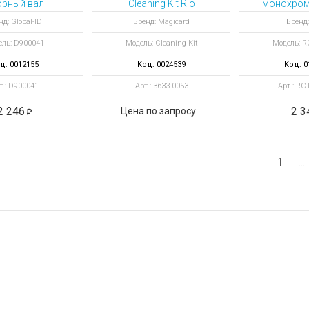
орный вал
Cleaning Kit Rio
монохром
Pro/En+ чистящий
белая, 500
нд: Global-ID
Бренд: Magicard
Бренд:
комплект
ель: D900041
Модель: Cleaning Kit
Модель: 
д: 0012155
Код: 0024539
Код: 0
т.: D900041
Арт.: 3633-0053
Арт.: R
2 246
2 3
Цена по запросу
1
...