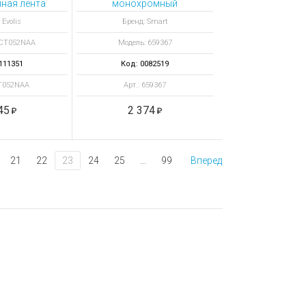
ная лента
монохромный
 отпечатков
картридж черный ВК
 Evolis
Бренд: Smart
1200 отпечатков
RCT052NAA
Модель: 659367
111351
Код: 0082519
CT052NAA
Арт.: 659367
45
2 374
21
22
23
24
25
...
99
Вперед