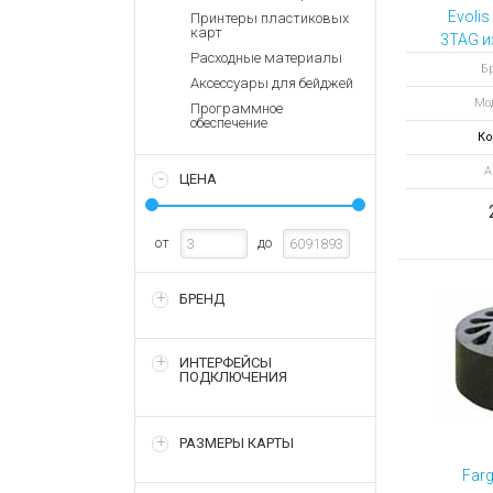
Аккумулятор
Запасные
Evolis
Принтеры пластиковых
части
карт
Зарядные ус
3TAG и
Расходные материалы
зе
Терминалы
Архивные т
Бр
Аксессуары для бейджей
оплаты
по
Мо
Программное
Архивные
обеспечение
товары
Ко
А
ЦЕНА
от
до
БРЕНД
ИНТЕРФЕЙСЫ
ПОДКЛЮЧЕНИЯ
РАЗМЕРЫ КАРТЫ
Far