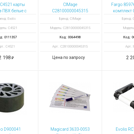
ы для ноутбуков
 C4521 карты
CIMage
Fargo 8597
тройства для ноутбуков
з ПВХ белые с
C28100000045315
комплект C
ркальным
полноцветная лента
овары
енд: Evolis
Бренд: CIMage
Бренд: G
крытием
YMCKO
дель: C4521
Модель: C28100000045315
Модель
перезаряжаемая на
250 отпечатков
д: 0111357
Код: 0064498
Код: 0
рт.: C4521
Арт.: C28100000045315
Арт.:
2 198
2 2
Цена по запросу
go D900041
Magicard 3633-0053
Evolis R