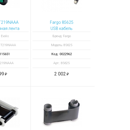
CT219NAAA
Fargo 85625
ная лента
USB кабель
KFLEX
 Evolis
Бренд: Fargo
e Ribbon,
CT219NAAA
Модель: 85625
печатков
115651
Код: 0022962
T219NAAA
Арт.: 85625
99
2 002