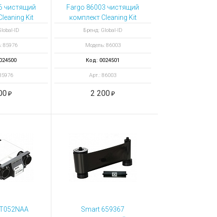
6 чистящий
Fargo 86003 чистящий
leaning Kit
комплект Cleaning Kit
lobal-ID
Бренд: Global-ID
: 85976
Модель: 86003
024500
Код: 0024501
 85976
Арт.: 86003
00
2 200
CT052NAA
Smart 659367