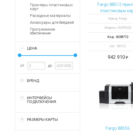
Аккумуляторы для ноут
Запасные
Fargo 88512 прин
Принтеры пластиковых
части
карт
Зарядные устройства дл
пластиковых ка
Расходные материалы
HDP8500 с
Терминалы
Архивные товары
Бренд: Fargo
Аксессуары для бейджей
оплаты
кодировкой смар
Модель: HDP8500
карт и 13.56 МГ
Программное
Архивные
обеспечение
товары
Код: 0038772
Арт.: 88512
ЦЕНА
942 910
от
до
БРЕНД
ИНТЕРФЕЙСЫ
ПОДКЛЮЧЕНИЯ
РАЗМЕРЫ КАРТЫ
Fargo 88556