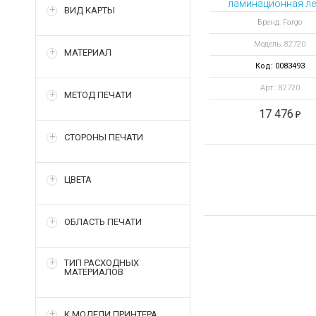
ламинационная ле
ВИД КАРТЫ
PolyGuard LMX 
Бренд: Fargo
вырезом для сма
Модель: 82720
чипа, 1.0 mil, 10
МАТЕРИАЛ
отпечатков
Код: 0083493
Арт.: 82720
МЕТОД ПЕЧАТИ
17 476
СТОРОНЫ ПЕЧАТИ
ЦВЕТА
ОБЛАСТЬ ПЕЧАТИ
ТИП РАСХОДНЫХ
МАТЕРИАЛОВ
К МОДЕЛИ ПРИНТЕРА