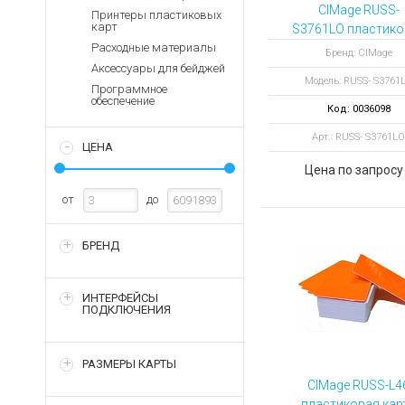
Аккумуляторы для ноут
Запасные
CIMage RUSS-
Принтеры пластиковых
части
карт
S3761LO пластико
Зарядные устройства дл
карта с магнитн
Расходные материалы
Терминалы
Бренд: CIMage
Архивные товары
полосой
Аксессуары для бейджей
оплаты
Модель: RUSS- S3761
Программное
Архивные
обеспечение
Код: 0036098
товары
Арт.: RUSS- S3761LO
ЦЕНА
Цена по запросу
от
до
БРЕНД
ИНТЕРФЕЙСЫ
ПОДКЛЮЧЕНИЯ
РАЗМЕРЫ КАРТЫ
CIMage RUSS-L4
пластиковая кар