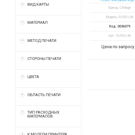
ВИД КАРТЫ
цвет ярко-оранже
Бренд: CIMage
Модель: RUSS-L46
МАТЕРИАЛ
Код: 0036079
Арт.: RUSS-L46
МЕТОД ПЕЧАТИ
Цена по запросу
СТОРОНЫ ПЕЧАТИ
ЦВЕТА
ОБЛАСТЬ ПЕЧАТИ
ТИП РАСХОДНЫХ
МАТЕРИАЛОВ
К МОДЕЛИ ПРИНТЕРА