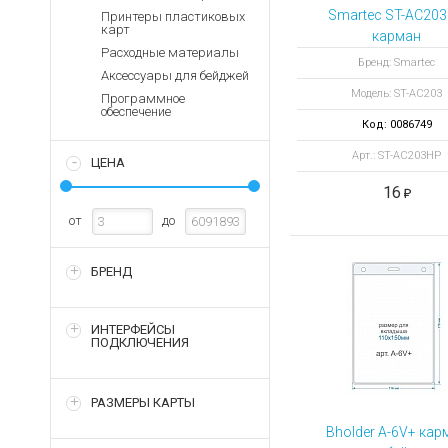
Аккумуляторы для ноут
Запасные
Smartec ST-AC20
Принтеры пластиковых
части
карт
Зарядные устройства дл
карман
Расходные материалы
горизонтальны
Терминалы
Архивные товары
Бренд: Smartec
Аксессуары для бейджей
оплаты
гибкий виниловы
Модель: ST-AC203
металлически
Программное
Архивные
обеспечение
зажимом
товары
Код: 0086749
Арт.: ST-AC203HP
ЦЕНА
16
от
до
БРЕНД
ИНТЕРФЕЙСЫ
ПОДКЛЮЧЕНИЯ
РАЗМЕРЫ КАРТЫ
Bholder A-6V+ кар