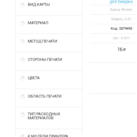
для бейджа
ВИД КАРТЫ
вертикальный
Бренд: Bholder
Модель: A-6V
МАТЕРИАЛ
Код: 0079495
Арт.: A-6V+
МЕТОД ПЕЧАТИ
16
СТОРОНЫ ПЕЧАТИ
ЦВЕТА
ОБЛАСТЬ ПЕЧАТИ
ТИП РАСХОДНЫХ
МАТЕРИАЛОВ
К МОДЕЛИ ПРИНТЕРА