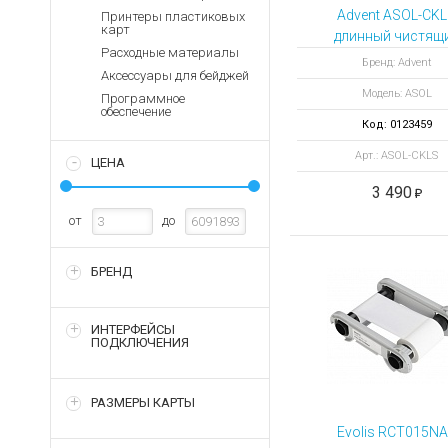
Аккумуляторы для ноут
Запасные
Advent ASOL-CK
Принтеры пластиковых
части
карт
Зарядные устройства дл
длинный чистящ
Расходные материалы
рукав для
Терминалы
Архивные товары
Бренд: Advent
Аксессуары для бейджей
оплаты
автоматическо
Модель: ASOL
очистки принте
Программное
Архивные
обеспечение
(комплект 10 шт
товары
Код: 0123459
Арт.: ASOL-CKLS
ЦЕНА
3 490
от
до
БРЕНД
ИНТЕРФЕЙСЫ
ПОДКЛЮЧЕНИЯ
РАЗМЕРЫ КАРТЫ
Evolis RCT015N