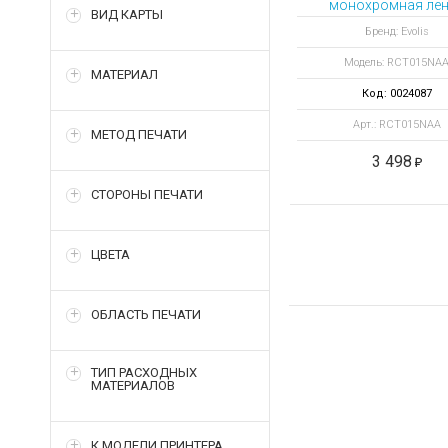
монохромная ле
ВИД КАРТЫ
White monochro
Бренд: Evolis
ribbon 1000
Модель: RCT015NA
отпечатков
МАТЕРИАЛ
Код: 0024087
Арт.: RCT015NAA
МЕТОД ПЕЧАТИ
3 498
СТОРОНЫ ПЕЧАТИ
ЦВЕТА
ОБЛАСТЬ ПЕЧАТИ
ТИП РАСХОДНЫХ
МАТЕРИАЛОВ
К МОДЕЛИ ПРИНТЕРА