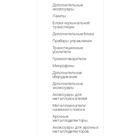
Аккумулятор
Запасные
Дополнительные
части
аксессуары
Зарядные ус
Лампы
Терминалы
Архивные т
Блоки музыкальной
оплаты
трансляции
Архивные
Дополнительные блоки
товары
Приборы управления
Трансляционные
усилители
Громкоговорители
Микрофоны
Дополнительное
оборудование
Дополнительные
аксессуары
Аксессуары для
металлоискателей
Металлоискатели
наземного поиска
Арочные
металлодетекторы
Аксессуары для арочных
металлодетекторов