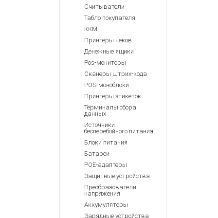
Считыватели
Табло покупателя
ККМ
Принтеры чеков
Денежные ящики
Pos-мониторы
Сканеры штрих-кода
POS-моноблоки
Принтеры этикеток
Терминалы сбора
данных
Источники
бесперебойного питания
Блоки питания
Батареи
POE-адаптеры
Защитные устройства
Преобразователи
напряжения
Аккумуляторы
Зарядные устройства