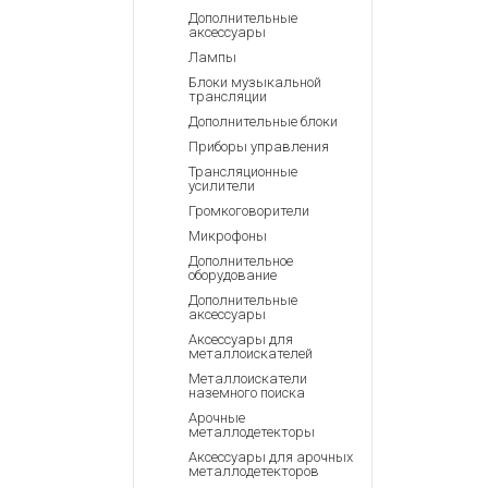
Аккумулятор
Запасные
Дополнительные
части
аксессуары
Зарядные ус
Лампы
Терминалы
Архивные т
Блоки музыкальной
оплаты
трансляции
Архивные
Дополнительные блоки
товары
Приборы управления
Трансляционные
усилители
Громкоговорители
Микрофоны
Дополнительное
оборудование
Дополнительные
аксессуары
Аксессуары для
металлоискателей
Металлоискатели
наземного поиска
Арочные
металлодетекторы
Аксессуары для арочных
металлодетекторов