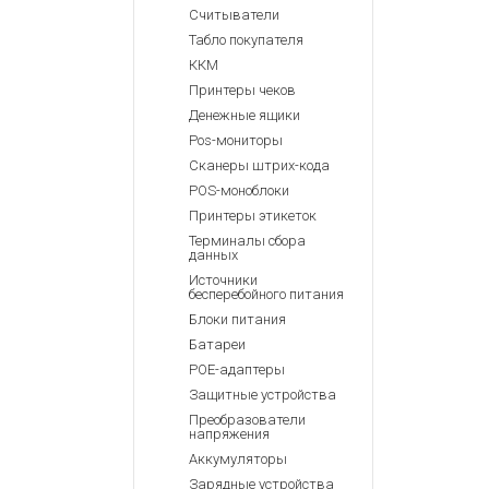
Считыватели
Табло покупателя
ККМ
Принтеры чеков
Денежные ящики
Pos-мониторы
Сканеры штрих-кода
POS-моноблоки
Принтеры этикеток
Терминалы сбора
данных
Источники
бесперебойного питания
Блоки питания
Батареи
POE-адаптеры
Защитные устройства
Преобразователи
напряжения
Аккумуляторы
Зарядные устройства