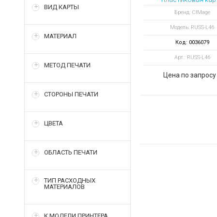
ВИД КАРТЫ
цвет ярко-оранже
Бренд: CIMage
Модель: RUSS-L46
МАТЕРИАЛ
Код: 0036079
Арт.: RUSS-L46
МЕТОД ПЕЧАТИ
Цена по запросу
СТОРОНЫ ПЕЧАТИ
ЦВЕТА
ОБЛАСТЬ ПЕЧАТИ
ТИП РАСХОДНЫХ
МАТЕРИАЛОВ
К МОДЕЛИ ПРИНТЕРА