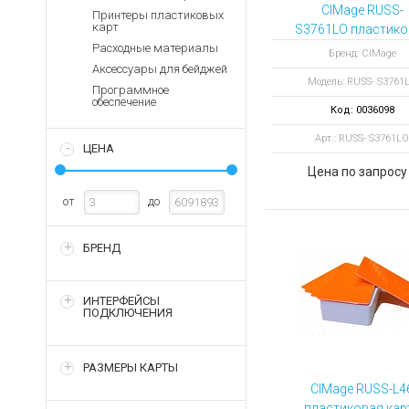
Аккумуляторы для ноут
Запасные
CIMage RUSS-
Принтеры пластиковых
части
карт
S3761LO пластико
Зарядные устройства дл
карта с магнитн
Расходные материалы
Терминалы
Бренд: CIMage
Архивные товары
полосой
Аксессуары для бейджей
оплаты
Модель: RUSS- S3761
Программное
Архивные
обеспечение
Код: 0036098
товары
Арт.: RUSS- S3761LO
ЦЕНА
Цена по запросу
от
до
БРЕНД
ИНТЕРФЕЙСЫ
ПОДКЛЮЧЕНИЯ
РАЗМЕРЫ КАРТЫ
CIMage RUSS-L4
пластиковая кар