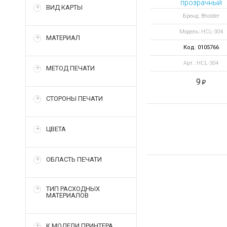
прозрачный
ВИД КАРТЫ
переходник с кноп
Бренд: Bholder
Модель: HCL-304
МАТЕРИАЛ
Код: 0105766
Арт.: HCL-304
МЕТОД ПЕЧАТИ
9
СТОРОНЫ ПЕЧАТИ
ЦВЕТА
ОБЛАСТЬ ПЕЧАТИ
ТИП РАСХОДНЫХ
МАТЕРИАЛОВ
К МОДЕЛИ ПРИНТЕРА