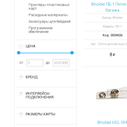
Аккумуляторы для ноут
Запасные
Bholder ПБ-1 Петля
Принтеры пластиковых
части
карт
Зарядные устройства дл
багажа
Расходные материалы
Терминалы
Архивные товары
Бренд: Bholder
Аксессуары для бейджей
оплаты
Модель: ПБ-1
Программное
Архивные
обеспечение
товары
Код: 0034026
Арт.: Петля для багажа (
ЦЕНА
8
от
до
БРЕНД
ИНТЕРФЕЙСЫ
ПОДКЛЮЧЕНИЯ
РАЗМЕРЫ КАРТЫ
Bholder HCL-30