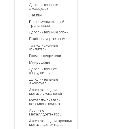
Аккумуляторы для ноут
Запасные
Дополнительные
части
аксессуары
Зарядные устройства дл
Лампы
Терминалы
Архивные товары
Блоки музыкальной
оплаты
трансляции
Архивные
Дополнительные блоки
товары
Приборы управления
Трансляционные
усилители
Громкоговорители
Микрофоны
Дополнительное
оборудование
Дополнительные
аксессуары
Аксессуары для
металлоискателей
Металлоискатели
наземного поиска
Арочные
металлодетекторы
Аксессуары для арочных
металлодетекторов