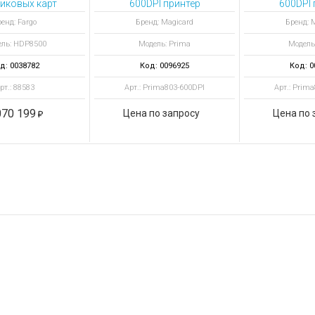
иковых карт
600DPI принтер
600DPI 
DP8500 с
пластиковых карт
пластико
енд: Fargo
Бренд: Magicard
Бренд: 
ителем и док
Prima 600DPI Mag
Prima 600D
ль: HDP8500
Модель: Prima
Модель
танцией
Contactless
Con
д: 0038782
Код: 0096925
Код: 0
рт.: 88583
Арт.: Prima803-600DPI
Арт.: Prim
070 199
Цена по запросу
Цена по 