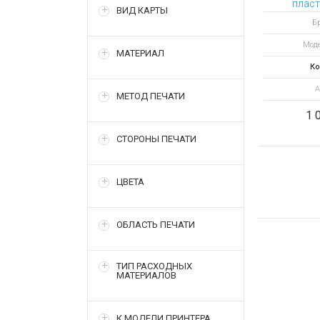
пласт
ВИД КАРТЫ
H
Бр
выпрям
Моде
с
МАТЕРИАЛ
Ко
А
МЕТОД ПЕЧАТИ
1 
СТОРОНЫ ПЕЧАТИ
ЦВЕТА
ОБЛАСТЬ ПЕЧАТИ
ТИП РАСХОДНЫХ
МАТЕРИАЛОВ
К МОДЕЛИ ПРИНТЕРА