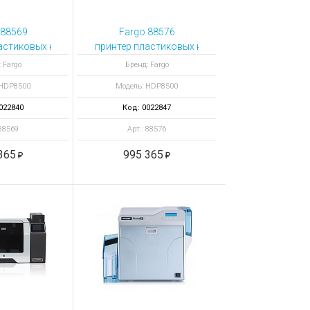
 88569
Fargo 88576
ямителем и кодером смарт-
астиковых карт HDP8500 с выпрямителем и OMNIKEY 5125
принтер пластиковых карт HDP8500 с выпрямит
 Fargo
Бренд: Fargo
 HDP8500
Модель: HDP8500
022840
Код: 0022847
 88569
Арт.: 88576
365
995 365