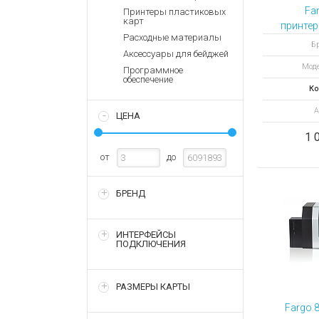
Аккумулятор
Запасные
Fa
Принтеры пластиковых
части
карт
Зарядные ус
принтер
Расходные материалы
Терминалы
Архивные т
Бр
Аксессуары для бейджей
оплаты
Моде
Программное
Архивные
обеспечение
товары
Ко
А
ЦЕНА
1 
от
до
БРЕНД
ИНТЕРФЕЙСЫ
ПОДКЛЮЧЕНИЯ
РАЗМЕРЫ КАРТЫ
Fargo 