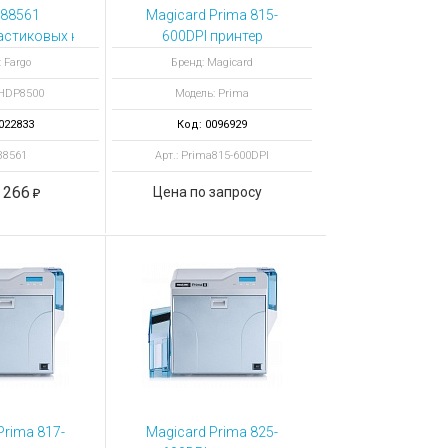
 88561
Magicard Prima 815-
астиковых карт HDP8500 с кодировщиками OMNIKEY 5121 и 5125
600DPI принтер
пластиковых карт
 Fargo
Бренд: Magicard
Prima 600DPI Duo
 HDP8500
Модель: Prima
Smart
022833
Код: 0096929
 88561
Арт.: Prima815-600DPI
 266
Цена по запросу
Prima 817-
Magicard Prima 825-