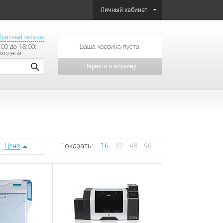
Личный кабинет
братный звонок
:00 до 18:00;
товаров на сумму
ыходной
Перейти в корзину
Цене
Показать:
16
32
48
96