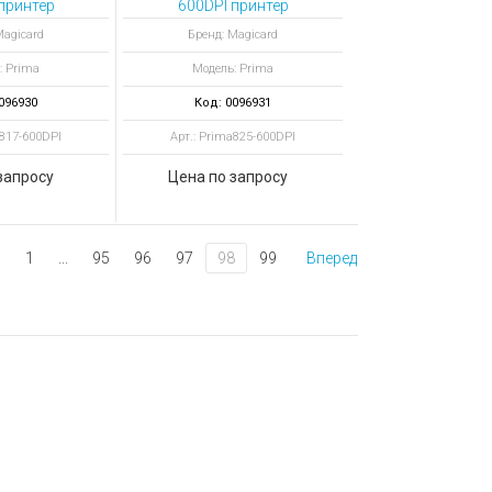
принтер
600DPI принтер
вых карт
пластиковых карт
Magicard
Бренд: Magicard
PI Duo Mag
Prima 600DPI Duo Mag
: Prima
Модель: Prima
tact
Smart
096930
Код: 0096931
a817-600DPI
Арт.: Prima825-600DPI
запросу
Цена по запросу
1
...
95
96
97
98
99
Вперед