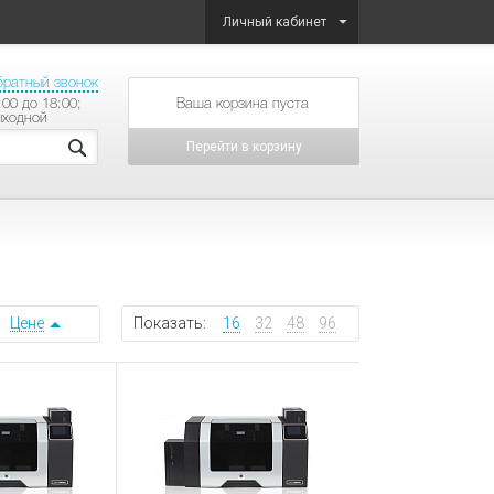
Личный кабинет
братный звонок
:00 до 18:00;
товаров на сумму
ыходной
Перейти в корзину
Цене
Показать:
16
32
48
96