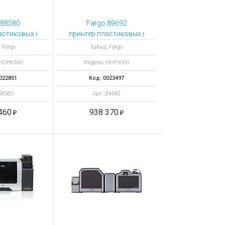
 88580
Fargo 89692
м ISO Mag Stripe и смарт-
астиковых карт HDP8500 с выпрямителем карт и HID Prox
принтер пластиковых карт HDP5000 полноцве
 Fargo
Бренд: Fargo
 HDP8500
Модель: HDP5000
022851
Код: 0023497
 88580
Арт.: 89692
460
938 370