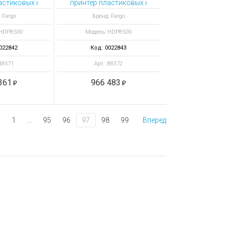
21
ямителем и кодировкой HID Prox
астиковых карт HDP8500 с выпрямителем и кодерами Omnikey
принтер пластиковых карт HDP8500 с кодиров
 Fargo
Бренд: Fargo
 HDP8500
Модель: HDP8500
022842
Код: 0022843
 88571
Арт.: 88572
361
966 483
1
...
95
96
97
98
99
Вперед