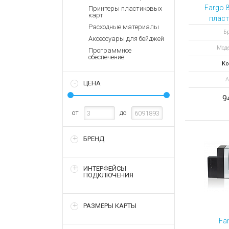
Аккумулятор
Запасные
Fargo 
Принтеры пластиковых
части
карт
Зарядные ус
пласт
Расходные материалы
H
Терминалы
Архивные т
Бр
Аксессуары для бейджей
оплаты
кодир
Моде
карт
Программное
Архивные
обеспечение
товары
Ко
А
ЦЕНА
9
от
до
БРЕНД
ИНТЕРФЕЙСЫ
ПОДКЛЮЧЕНИЯ
РАЗМЕРЫ КАРТЫ
Fa