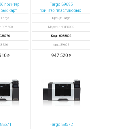
26 принтер
Fargo 89695
вых карт
принтер пластиковых карт HDP5000 с кодиро
500 с
 Fargo
Бренд: Fargo
ой смарт-
 HDP8500
Модель: HDP5000
рт
038776
Код: 0038802
 88526
Арт.: 89695
910
947 520
 88571
Fargo 88572