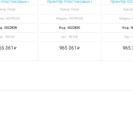
 пластиковых карт HDP8500 с выпрямителем и Omnikey Cardman 51
принтер пластиковых карт HDP8500 с выпр
принтер пл
енд: Fargo
Бренд: Fargo
Бренд:
ль: HDP8500
Модель: HDP8500
Модель:
д: 0022828
Код: 0022830
Код: 0
рт.: 88556
Арт.: 88558
Арт.:
65 361
965 361
965 