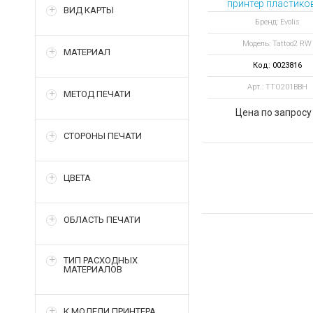
принтер пластико
ВИД КАРТЫ
карт Tattoo2 R
Бренд: Evolis
Модель: Tattoo2 RW
МАТЕРИАЛ
Код: 0023816
Арт.: TTO201BBH
МЕТОД ПЕЧАТИ
Цена по запросу
СТОРОНЫ ПЕЧАТИ
ЦВЕТА
ОБЛАСТЬ ПЕЧАТИ
ТИП РАСХОДНЫХ
МАТЕРИАЛОВ
К МОДЕЛИ ПРИНТЕРА