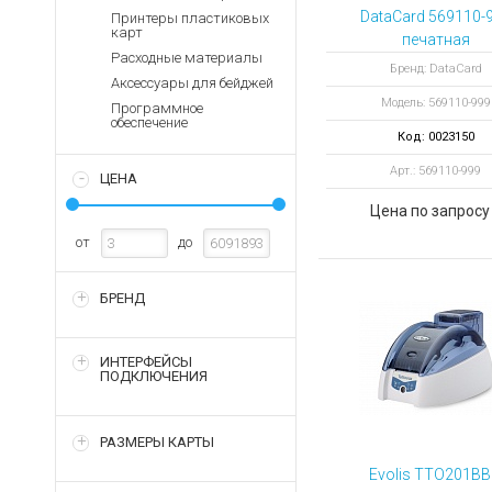
Аккумуляторы для ноут
Запасные
DataCard 569110-
Принтеры пластиковых
части
карт
Зарядные устройства дл
печатная
Расходные материалы
термоголовка д
Терминалы
Архивные товары
Бренд: DataCard
Аксессуары для бейджей
оплаты
SP75 PLus, CP60 P
Модель: 569110-999
Программное
Архивные
обеспечение
товары
Код: 0023150
Арт.: 569110-999
ЦЕНА
Цена по запросу
от
до
БРЕНД
ИНТЕРФЕЙСЫ
ПОДКЛЮЧЕНИЯ
РАЗМЕРЫ КАРТЫ
Evolis TTO201B