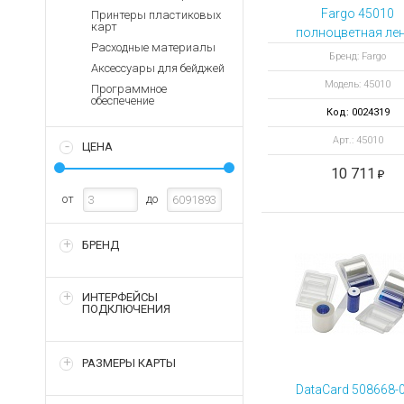
Аккумуляторы для ноут
Запасные
Fargo 45010
Принтеры пластиковых
части
карт
Зарядные устройства дл
полноцветная ле
Расходные материалы
YMCKOK 200
Терминалы
Архивные товары
Бренд: Fargo
Аксессуары для бейджей
оплаты
отпечатков
Модель: 45010
Программное
Архивные
обеспечение
товары
Код: 0024319
Арт.: 45010
ЦЕНА
10 711
от
до
БРЕНД
ИНТЕРФЕЙСЫ
ПОДКЛЮЧЕНИЯ
РАЗМЕРЫ КАРТЫ
DataCard 508668-