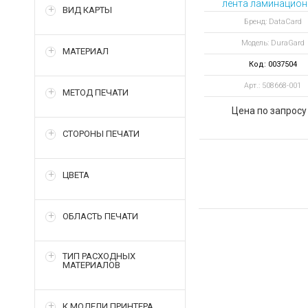
лента ламинацион
ВИД КАРТЫ
Duragard 0.5 mil 
Бренд: DataCard
отпечатков
Модель: DuraGard
МАТЕРИАЛ
Код: 0037504
Арт.: 508668-001
МЕТОД ПЕЧАТИ
Цена по запросу
СТОРОНЫ ПЕЧАТИ
ЦВЕТА
ОБЛАСТЬ ПЕЧАТИ
ТИП РАСХОДНЫХ
МАТЕРИАЛОВ
К МОДЕЛИ ПРИНТЕРА