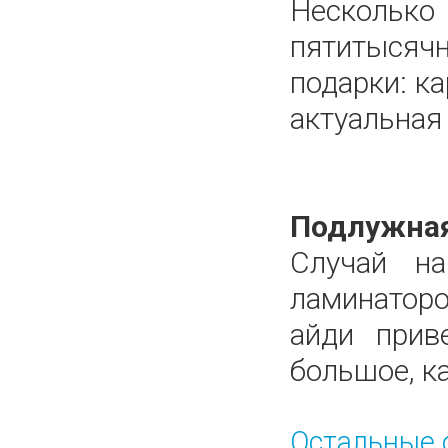
Нескольк
пятитысячн
подарки: к
актуальная
Подлужная
Случай н
ламинаторо
айди прив
большое, ка
Остальные