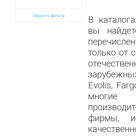
Сбросить фильтр
В каталог
вы найдет
перечисле
только от
отечес
зарубеж
Evolis, Farg
многи
производит
фирмы, и
качественн