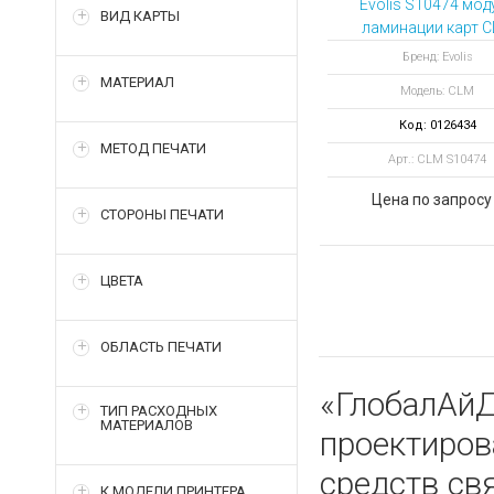
Evolis S10474 мод
ВИД КАРТЫ
ламинации карт 
для принтера Agil
Бренд: Evolis
МАТЕРИАЛ
Модель: CLM
Код: 0126434
МЕТОД ПЕЧАТИ
Арт.: CLM S10474
Цена по запросу
СТОРОНЫ ПЕЧАТИ
ЦВЕТА
ОБЛАСТЬ ПЕЧАТИ
«ГлобалАйД
ТИП РАСХОДНЫХ
МАТЕРИАЛОВ
проектиро
средств св
К МОДЕЛИ ПРИНТЕРА