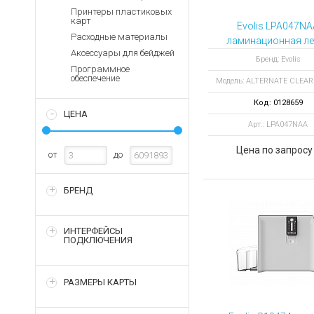
Аккумуляторы для ноут
Запасные
Принтеры пластиковых
части
карт
Зарядные устройства дл
Evolis LPA047NA
Расходные материалы
Терминалы
ламинационная ле
Архивные товары
Аксессуары для бейджей
оплаты
ALTERNATE CLE
Бренд: Evolis
Программное
PATCH 1.0 MIL 6
Архивные
обеспечение
Модель: ALTERNATE CLEA
отпечатков
товары
Код: 0128659
ЦЕНА
Арт.: LPA047NAA
Цена по запросу
от
до
БРЕНД
ИНТЕРФЕЙСЫ
ПОДКЛЮЧЕНИЯ
РАЗМЕРЫ КАРТЫ