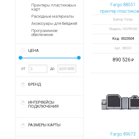
Аккумуляторы для ноут
Запасные
Fargo 88551
Принтеры пластиковых
части
карт
Зарядные устройства дл
принтер пластико
Расходные материалы
Терминалы
Архивные товары
Бренд: Fargo
Аксессуары для бейджей
оплаты
Модель: HDP8500
Программное
Архивные
обеспечение
товары
Код: 0023504
Арт.: 88551
ЦЕНА
890 526
от
до
БРЕНД
ИНТЕРФЕЙСЫ
ПОДКЛЮЧЕНИЯ
РАЗМЕРЫ КАРТЫ
Fargo 89673