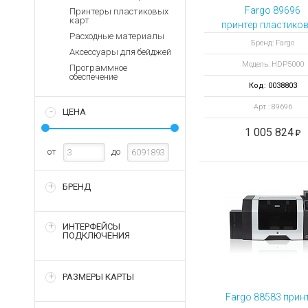
Аккумуляторы для ноут
Запасные
Fargo 89696
Принтеры пластиковых
части
карт
Зарядные устройства дл
принтер пластиков
Расходные материалы
Терминалы
Архивные товары
Бренд: Fargo
Аксессуары для бейджей
оплаты
Модель: HDP5000
Программное
Архивные
обеспечение
товары
Код: 0038803
Арт.: 89696
ЦЕНА
1 005 824
от
до
БРЕНД
ИНТЕРФЕЙСЫ
ПОДКЛЮЧЕНИЯ
РАЗМЕРЫ КАРТЫ
Fargo 88583 прин