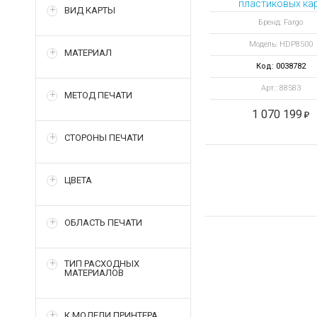
пластиковых ка
ВИД КАРТЫ
HDP8500 с
Бренд: Fargo
выпрямителем и 
Модель: HDP8500
станцией
МАТЕРИАЛ
Код: 0038782
Арт.: 88583
МЕТОД ПЕЧАТИ
1 070 199
СТОРОНЫ ПЕЧАТИ
ЦВЕТА
ОБЛАСТЬ ПЕЧАТИ
ТИП РАСХОДНЫХ
МАТЕРИАЛОВ
К МОДЕЛИ ПРИНТЕРА