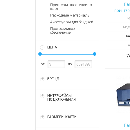
Аккумулятор
Запасные
Fa
Принтеры пластиковых
части
карт
Зарядные ус
принтер
Расходные материалы
Терминалы
Архивные т
Бр
Аксессуары для бейджей
оплаты
Моде
Программное
Архивные
обеспечение
товары
Ко
А
ЦЕНА
7
от
до
БРЕНД
ИНТЕРФЕЙСЫ
ПОДКЛЮЧЕНИЯ
РАЗМЕРЫ КАРТЫ
Fa