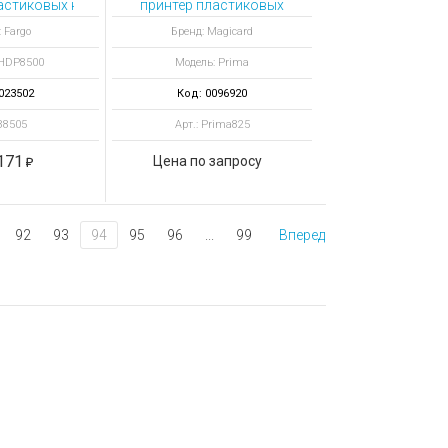
Laser Writer
астиковых карт HDP8500 с кодировщиком контактных смарт-
принтер пластиковых
рт
карт Prima Duo Mag
 Fargo
Бренд: Magicard
Smart
 HDP8500
Модель: Prima
023502
Код: 0096920
 88505
Арт.: Prima825
171
Цена по запросу
92
93
94
95
96
...
99
Вперед