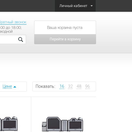
Личный кабинет
братный звонок
:00 до 18:00;
товаров на сумму
ыходной
Перейти в корзину
Цене
Показать:
16
32
48
96