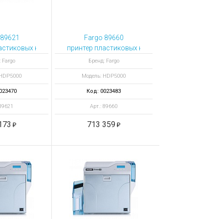
 89621
Fargo 89660
астиковых карт HDP5000 односторонний с ламинатором
принтер пластиковых карт HDP5000 двусторо
 Fargo
Бренд: Fargo
 HDP5000
Модель: HDP5000
023470
Код: 0023483
 89621
Арт.: 89660
173
713 359