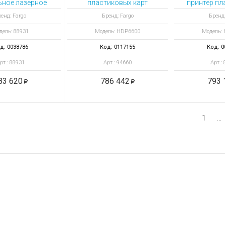
ное лазерное записывающее на фольге устройство vanGO Desktop 
пластиковых карт
принтер пл
HDP6600 DS с
ка
енд: Fargo
Бренд: Fargo
Бренд:
ламинатором
дель: 88931
Модель: HDP6600
Модель:
д: 0038786
Код: 0117155
Код: 0
рт.: 88931
Арт.: 94660
Арт.:
83 620
786 442
793 
1
...