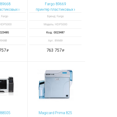
 89668
Fargo 89669
5
осторонним ламинатором и Prox
астиковых карт HDP5000 с ламинатором и кодером смарт-
принтер пластиковых карт HDP5000 двусторон
рт
 Fargo
Бренд: Fargo
 HDP5000
Модель: HDP5000
023485
Код: 0023487
 89668
Арт.: 89669
757
763 757
 88505
Magicard Prima 825