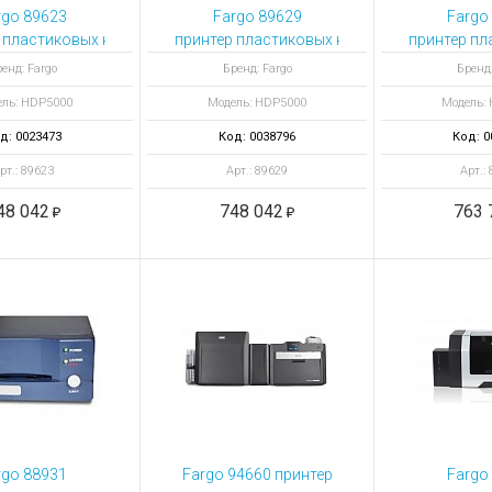
ы для ноутбуков
rgo 89623
Fargo 89629
Fargo
тройства для ноутбуков
 пластиковых карт HDP5000 с кодировщиком Omnikey Cardman 512
принтер пластиковых карт HDP5000 с одн
принтер пл
ка
овары
енд: Fargo
Бренд: Fargo
Бренд:
ль: HDP5000
Модель: HDP5000
Модель:
д: 0023473
Код: 0038796
Код: 0
рт.: 89623
Арт.: 89629
Арт.:
48 042
748 042
763 
rgo 88931
Fargo 94660 принтер
Fargo