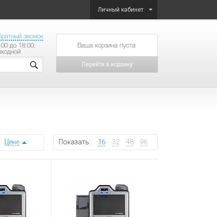
Личный кабинет
братный звонок
:00 до 18:00;
товаров на сумму
ыходной
Перейти в корзину
Цене
Показать:
16
32
48
96