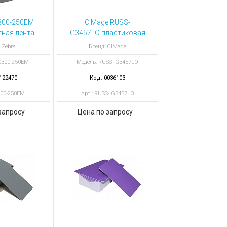
300-250EM
CIMage RUSS-
ная лента
G3457LO пластиковая
O для
карта с магнитной
 Zebra
Бренд: CIMage
300, 200
полосой
0300-250EM
Модель: RUSS- G3457LO
атков
122470
Код: 0036103
300-250EM
Арт.: RUSS- G3457LO
запросу
Цена по запросу