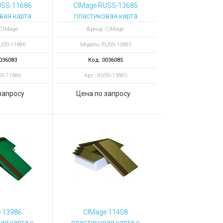
USS-11686
CIMage RUSS-13685
вая карта
пластиковая карта
серый
цвет фиолетовый
 CIMage
Бренд: CIMage
USS-11686
Модель: RUSS-13685
036083
Код: 0036085
SS-11686
Арт.: RUSS-13685
запросу
Цена по запросу
 13986
CIMage 11408
ая карта с
пластиковая карта с