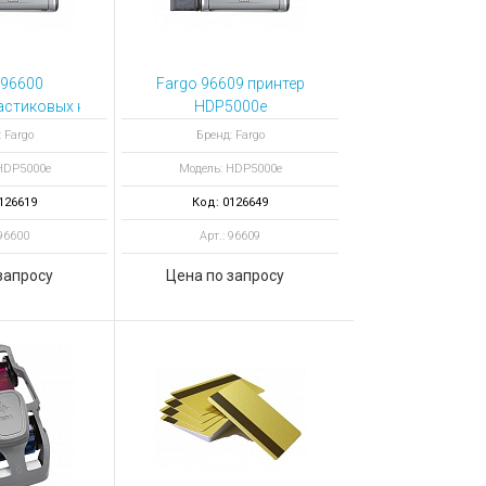
 96600
Fargo 96609 принтер
астиковых карт HDP5000e
HDP5000e
оронний
односторонний с
 Fargo
Бренд: Fargo
кодировщиками 5127
HDP5000e
Модель: HDP5000e
SI и Seos Smart Card
Encoder
126619
Код: 0126649
 96600
Арт.: 96609
запросу
Цена по запросу