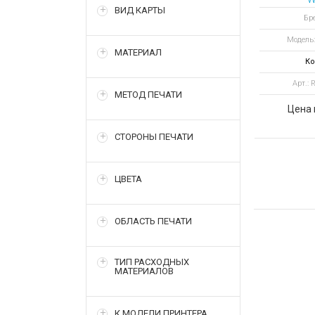
ВИД КАРТЫ
пласти
Бр
магни
Модель
цв
МАТЕРИАЛ
Ко
Арт.:
МЕТОД ПЕЧАТИ
Цена 
СТОРОНЫ ПЕЧАТИ
ЦВЕТА
ОБЛАСТЬ ПЕЧАТИ
ТИП РАСХОДНЫХ
МАТЕРИАЛОВ
К МОДЕЛИ ПРИНТЕРА