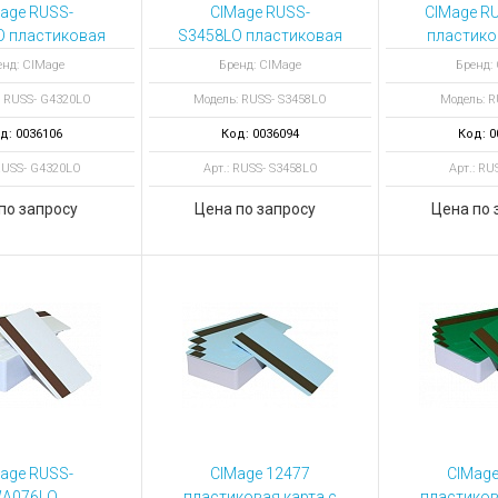
ы для ноутбуков
age RUSS-
CIMage RUSS-
CIMage R
O пластиковая
S3458LO пластиковая
пластико
тройства для ноутбуков
 с магнитной
карта с магнитной
цвет 
енд: CIMage
Бренд: CIMage
Бренд:
овары
олосой
полосой
: RUSS- G4320LO
Модель: RUSS- S3458LO
Модель: R
д: 0036106
Код: 0036094
Код: 0
 RUSS- G4320LO
Арт.: RUSS- S3458LO
Арт.: RU
по запросу
Цена по запросу
Цена по 
age RUSS-
CIMage 12477
CIMage
А076LO
пластиковая карта с
пластиков