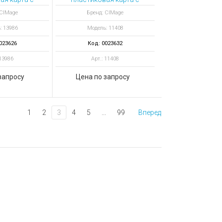
й полосой
магнитной полосой
 CIMage
Бренд: CIMage
еленый
цвет золото
: 13986
Модель: 11408
023626
Код: 0023632
 13986
Арт.: 11408
запросу
Цена по запросу
1
2
3
4
5
...
99
Вперед