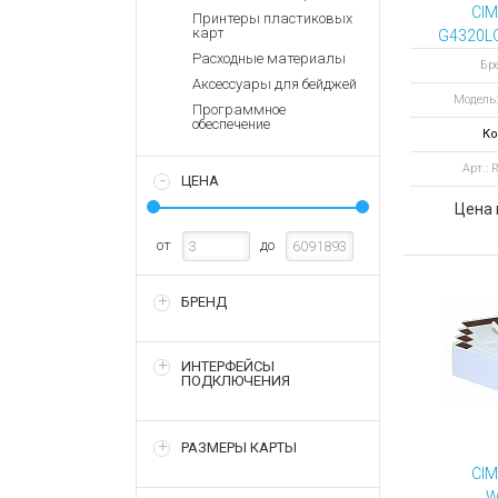
Аккумулятор
Запасные
CIM
Принтеры пластиковых
части
карт
G4320L
Зарядные ус
карта
Расходные материалы
Терминалы
Бр
Архивные т
п
Аксессуары для бейджей
оплаты
Модель
Программное
Архивные
обеспечение
Ко
товары
Арт.:
ЦЕНА
Цена 
от
до
БРЕНД
ИНТЕРФЕЙСЫ
ПОДКЛЮЧЕНИЯ
РАЗМЕРЫ КАРТЫ
CIM
W