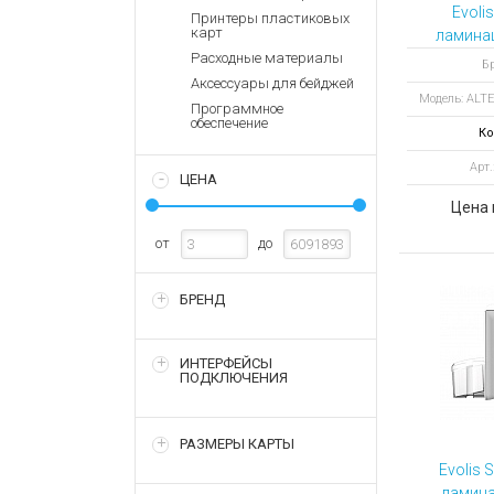
Аккумулятор
Запасные
Evoli
Принтеры пластиковых
части
карт
ламина
Зарядные ус
ALTE
Расходные материалы
Терминалы
Бр
Архивные т
PATCH
Аксессуары для бейджей
оплаты
Модель: ALT
от
Программное
Архивные
обеспечение
Ко
товары
Арт
ЦЕНА
Цена 
от
до
БРЕНД
ИНТЕРФЕЙСЫ
ПОДКЛЮЧЕНИЯ
РАЗМЕРЫ КАРТЫ
Evolis 
ламина