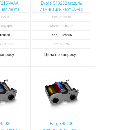
CT215NAAA
Evolis S10252 модуль
ная лента
ламинации карт CLM с
белая 1000
LCD для принтера
 Evolis
Бренд: Evolis
атков
Primacy 2
Easy4pro
Модель: S10252
128658
Код: 0128656
T215NAAA
Арт.: S10252
запросу
Цена по запросу
 45030
Fargo 45230
ная лента
полноцветная лента