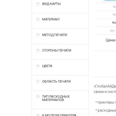
ВИД КАРТЫ
для пр
Бр
Мо
МАТЕРИАЛ
Ко
Арт.
МЕТОД ПЕЧАТИ
Цена 
СТОРОНЫ ПЕЧАТИ
ЦВЕТА
ОБЛАСТЬ ПЕЧАТИ
«ГлобалАйДи
связи и сис
ТИП РАСХОДНЫХ
МАТЕРИАЛОВ
принтеры 
расходные
К МОДЕЛИ ПРИНТЕРА