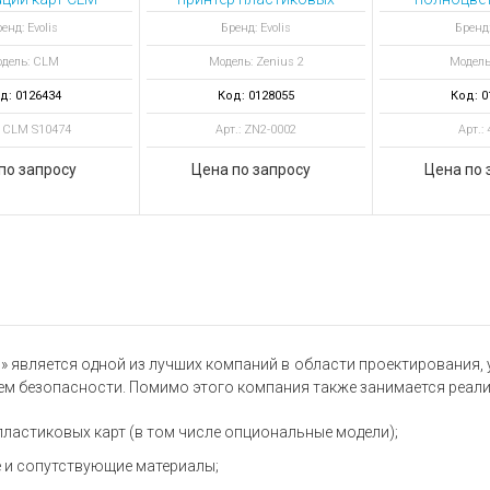
интера Agilia
карт Zenius 2 Expert,
YMCK
енд: Evolis
Бренд: Evolis
Бренд:
USB & Ethernet, ID-ALL
отпеч
дель: CLM
Модель: Zenius 2
Модель
ПО
д: 0126434
Код: 0128055
Код: 0
: CLM S10474
Арт.: ZN2-0002
Арт.:
по запросу
Цена по запросу
Цена по 
» является одной из лучших компаний в области проектирования,
тем безопасности. Помимо этого компания также занимается реал
пластиковых карт (в том числе опциональные модели);
 и сопутствующие материалы;