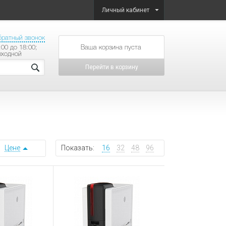
Личный кабинет
братный звонок
:00 до 18:00;
товаров на сумму
ыходной
Перейти в корзину
Цене
Показать:
16
32
48
96