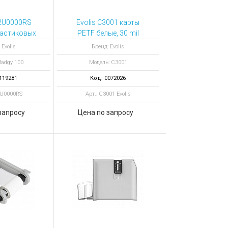
12U0000RS
Evolis C3001 карты
ластиковых
PETF белые, 30 mil
dgy 100
 Evolis
Бренд: Evolis
Badgy 100
Модель: C3001
119281
Код: 0072026
2U0000RS
Арт.: C3001 Evolis
запросу
Цена по запросу