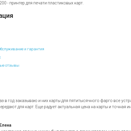
 200 - принтер для печати пластиковых карт.
ация
обслуживание и гарантия
к
ые отзывы
аз в год заказываю и них карты для пятитысячного фарго все уст
ередают для карт. Еще радует актуальная цена на карты и точная
Елена