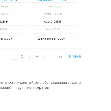
O 300
YMCKO 700
 Fargo
Бренд: Fargo
атков
отпечатков
: 45000
Модель: 45230
128384
Код: 0128385
 45030
Арт.: 45230
запросу
Цена по запросу
1
2
3
4
5
...
99
Вперед
 установки и дальнейшего обслуживания средств
изацией следующих продуктов: