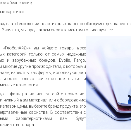
ое обеспечение;
ые карточки.
аздела «Технологии пластиковых карт» необходимы для качест
. Зная это, мы предлагаем своим клиентам только лучшее.
х «ГлобалАйДи» вы найдете товары всех
ных категорий только от самых надежных
ых и зарубежных брендов. Evolis, Fargo,
 и многие другие производители, с которыми
чаем, известны как фирмы, использующие в
ельности только качественное сырье и
менные технологии.
здел фильтра на нашем сайте позволяет
и нужный вам материал или оборудование:
иапазон цены, выберите бренд продукта, его
едставленные свойства. В соответствии с
нными характеристиками вам будут
варианты товара.