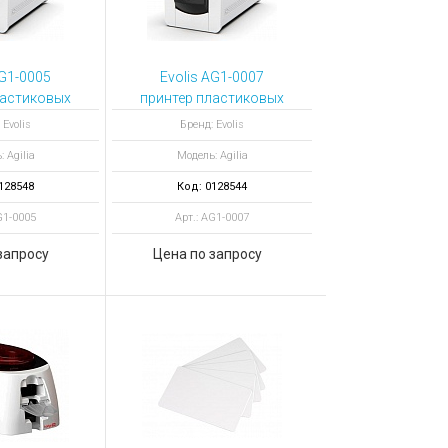
AG1-0005
Evolis AG1-0007
ластиковых
принтер пластиковых
ia Simplex
карт Agilia Simplex
 Evolis
Бренд: Evolis
ntactless,
Expert Smart,
 Agilia
Модель: Agilia
оронний
односторонний
128548
Код: 0128544
G1-0005
Арт.: AG1-0007
запросу
Цена по запросу